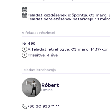
Feladat kezdésének időpontja: 03 márc. 
Feladat befejezésének határideje: 18 már
A feladat részletei
496
A feladat létrehozva: 03 márc. 14:17-kor
Frissítve: 4 éve
Feladat létrehozója
Róbert
Offline
+36 30 938 ** **