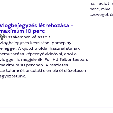
narrációt. 
perc, mivel
szöveget é
Vlogbejegyzés létrehozása -
maximum 10 perc
1 szakember válaszolt
Vlogbejegyzés készítése "gameplay"
jelleggel. A qjob.hu oldal használatának
bemutatása képernyővideóval, ahol a
vlogger is megjelenik. Full Hd felbontásban,
maximum 10 percben. A részletes
tartalomról, arculati elemekről előzetesen
egyeztetünk.