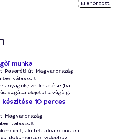
Ellenőrzött
n
gòi munka
t, Pasaréti út, Magyarország
mber válaszolt
ersanyagok,szerkesztèse (ha
ès vàgàsa elejètöl a vègèig.
 készítése 10 perces
t, Magyarország
ber válaszolt
akembert, aki feltudna mondani
ces, dokumentum videóhoz