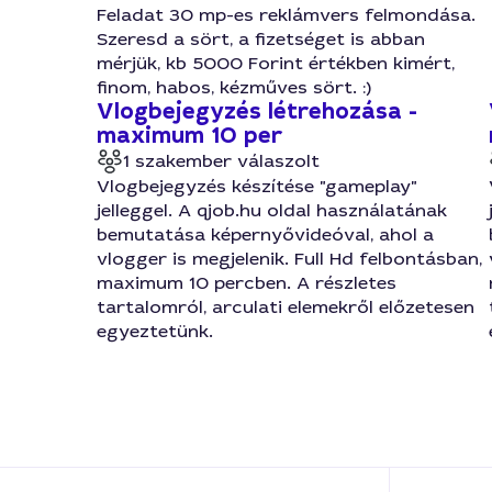
Feladat 30 mp-es reklámvers felmondása.
Szeresd a sört, a fizetséget is abban
mérjük, kb 5000 Forint értékben kimért,
finom, habos, kézműves sört. :)
Vlogbejegyzés létrehozása -
maximum 10 per
1 szakember válaszolt
Vlogbejegyzés készítése "gameplay"
jelleggel. A qjob.hu oldal használatának
bemutatása képernyővideóval, ahol a
vlogger is megjelenik. Full Hd felbontásban,
maximum 10 percben. A részletes
tartalomról, arculati elemekről előzetesen
egyeztetünk.