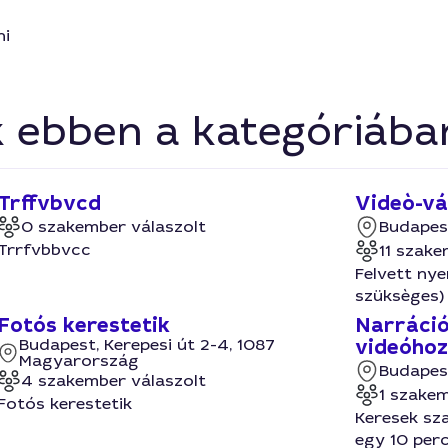
ni
k ebben a kategóriába
Trffvbvcd
Videò-vá
0 szakember válaszolt
Budapes
Trrfvbbvcc
11 szake
Felvett ny
szüksèges) 
Fotós kerestetik
Narráció
Budapest, Kerepesi út 2-4, 1087
videóhoz
Magyarország
Budapes
4 szakember válaszolt
1 szakem
Fotós kerestetik
Keresek sz
egy 10 per