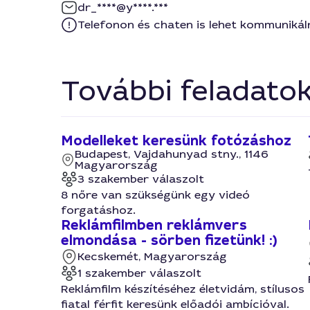
dr_****@y****.***
Telefonon és chaten is lehet kommunikál
További feladato
Modelleket keresünk fotózáshoz
Budapest, Vajdahunyad stny., 1146
Magyarország
3 szakember válaszolt
8 nőre van szükségünk egy videó
forgatáshoz.
Reklámfilmben reklámvers
elmondása - sörben fizetünk! :)
Kecskemét, Magyarország
1 szakember válaszolt
Reklámfilm készítéséhez életvidám, stílusos
fiatal férfit keresünk előadói ambícióval.