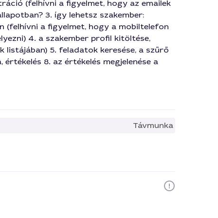
tráció (felhívni a figyelmet, hogy az emailek
llapotban? 3. így lehetsz szakember:
 (felhívni a figyelmet, hogy a mobiltelefon
ezni) 4. a szakember profil kitöltése,
 listájában) 5. feladatok keresése, a szűrő
a, értékelés 8. az értékelés megjelenése a
Távmunka