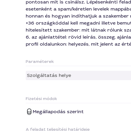
pontosan mit is csinálsz. Lépésenkénti felada
esetenként a spam/kéretlen levelek mappába 
honnan és hogyan indíthatjuk a szakember re
+36 országkóddal kell megadni illetve bemut
hitelesített szakember: mit látnak rólunk s
6. az ajánlattétel: rövid leírás, összeg, aján
profil oldalunkon: helyezés, mit jelent az ért
Paraméterek
Szolgáltatás helye
Fizetési módok
Megállapodás szerint
A feladat teljesítési határideje