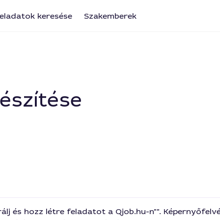
eladatok keresése
Szakemberek
észítése
lj és hozz létre feladatot a Qjob.hu-n"". Képernyőfelvé