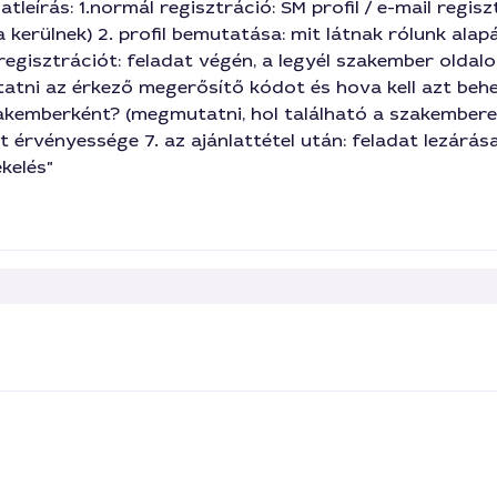
tleírás: 1.normál regisztráció: SM profil / e-mail regisz
kerülnek) 2. profil bemutatása: mit látnak rólunk alapá
gisztrációt: feladat végén, a legyél szakember oldalon
atni az érkező megerősítő kódot és hova kell azt behely
zakemberként? (megmutatni, hol található a szakemberek
lat érvényessége 7. az ajánlattétel után: feladat lezárás
ékelés"