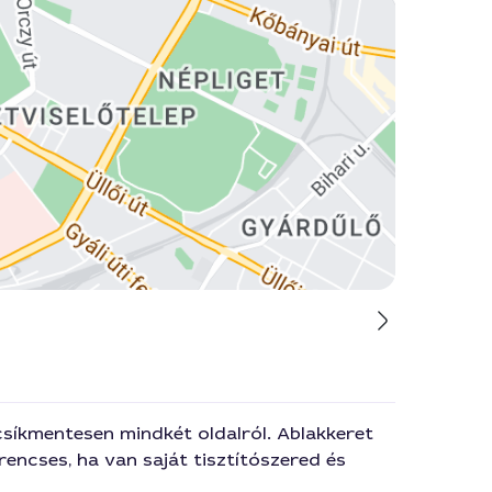
csíkmentesen mindkét oldalról. Ablakkeret
encses, ha van saját tisztítószered és