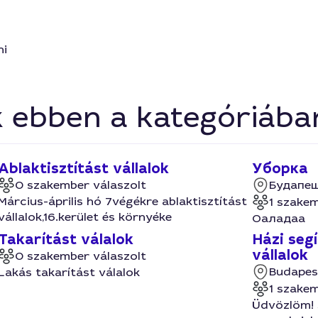
ni
k ebben a kategóriába
Ablaktisztítást vállalok
Уборка
0 szakember válaszolt
Будапеш
Március-április hó 7végékre ablaktisztítást
1 szakem
vállalok,16.kerület és környéke
Оаладаа
Takarítást válalok
Házi seg
vállalok
0 szakember válaszolt
Budapest
Lakás takarítást válalok
1 szakem
Üdvözlöm! 