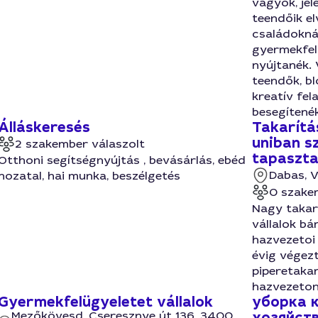
vagyok, jel
teendőik el
családoknál
gyermekfel
nyújtanék. 
teendők, bl
kreatív fe
besegítenék
Álláskeresés
Takarítá
uniban s
2 szakember válaszolt
tapasztal
Otthoni segítségnyújtás , bevásárlás, ebéd
Dabas, V
hozatal, hai munka, beszélgetés
0 szake
Nagy takarí
vállalok bá
hazvezetoi
évig végezt
piperetaka
hazvezeton
Gyermekfelügyeletet vállalok
уборка 
Mezőkövesd, Cseresznye út 136, 3400
хозяйст