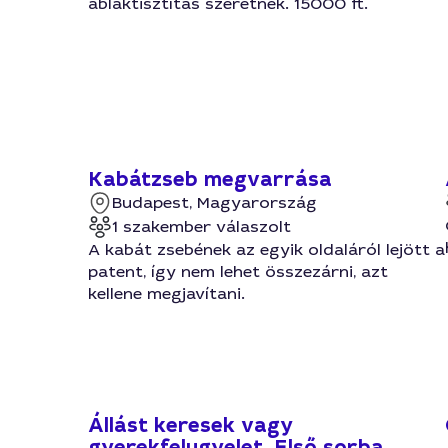
ablaktisztítás szeretnék. 15000 ft.
Kabátzseb megvarrása
Budapest, Magyarország
1 szakember válaszolt
A kabát zsebének az egyik oldaláról lejött a
patent, így nem lehet összezárni, azt
kellene megjavítani.
Állást keresek vagy
gyerekfelugyelet. Első sorba