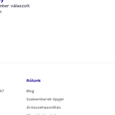
mber válaszolt
п
Rólunk
ok?
Blog
Szakemberek tippjei
Árösszehasonlítás