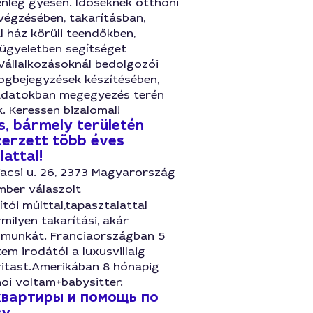
enleg gyesen. Időseknek otthoni
végzésében, takarításban,
 ház körüli teendőkben,
ügyeletben segítséget
Vállalkozásoknál bedolgozói
ogbejegyzések készítésében,
ladatokban megegyezés terén
. Keressen bizalomal!
s, bármely területén
zerzett több éves
attal!
acsi u. 26, 2373 Magyarország
mber válaszolt
tói múlttal,tapasztalattal
rmilyen takarítási, akár
 munkát. Franciaországban 5
em irodától a luxusvillaig
ritast.Amerikában 8 hónapig
oi voltam+babysitter.
квартиры и помощь по
ву