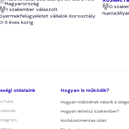
Magyarország
0 szake
1 szakember válaszolt
пцкпа3йуа
Gyermekfelügyeletet vállalok Korosztály:
0-5 éves korig
sségi oldalaink
Hogyan is működik?
ouTube
Hogyan működnek nálunk a dolg
acebook
Hogyan lehetsz szakember?
nstagram
Kockázatmentes üzlet
witter