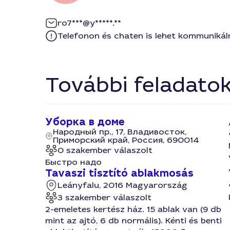
ro7***@y*****.**
Telefonon és chaten is lehet kommunikál
További feladato
Уборка в доме
Народный пр., 17, Владивосток,
Приморский край, Россия, 690014
0 szakember válaszolt
Быстро надо
Tavaszi tisztító ablakmosás
Leányfalu, 2016 Magyarország
3 szakember válaszolt
2-emeletes kertész ház. 15 ablak van (9 db
mint az ajtó, 6 db normális). Kénti és benti