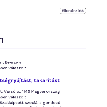
Ellenőrzött
n
т, Венгрия
ber válaszolt
ítségnyújtást, takarítást
, Varsó u., 1145 Magyarország
ber válaszolt
Szakképzett szociális gondozó