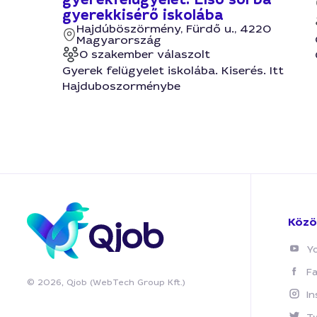
gyerekkisérő iskolába
Hajdúböszörmény, Fürdő u., 4220
Magyarország
0 szakember válaszolt
Gyerek felügyelet iskolába. Kiserés. Itt
Hajduboszorménybe
Közö
Y
F
© 2026, Qjob (WebTech Group Kft.)
I
T