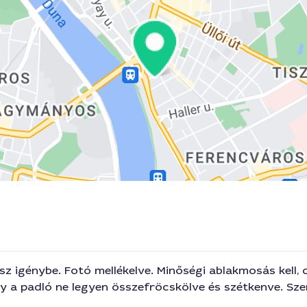
z igénybe. Fotó mellékelve. Minőségi ablakmosás kell, 
y a padló ne legyen összefröcskölve és szétkenve. Szer