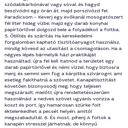
szódabikarbónával vagy sóval, és hagyd
beszívódni egy órán át, majd porszívózd fel.
Paradicsom – Keverj egy evőkanál mosogatószert
fél liter hideg vízbe, majd egy darab konyhai
papírtörlővel dolgozd bele a folyadékot a foltba.
5. Öblítés és szárítás Ha kereskedelmi
forgalomban kapható tisztítóanyagot használsz,
mindig kövesd az utasítást a csomagoláson. Ha a
négyes lépés bármelyik házi praktikáját
használtad, újra fel kell itatnod a területet egy
darab papírtörlővel és némi vízzel, hogy biztosra
menj, és semmi sem fog a kárpitba szivárogni, ami
esetleg fakíthatná a szövetet. Kanapétisztítást
követően bizonyosodj meg, hogy teljesen
megszáradt, mielőtt újra rendeltetésszerűen
használnád: a nedves szövet ugyanis vonzza a
koszt és port, így hamarosan szürke folt
éktelenkedhet a pecsét helyén, amitől
megszabadultál. 6. És most…pihenj A foltok a
kanapén stresszel járhatnak, de könnyű