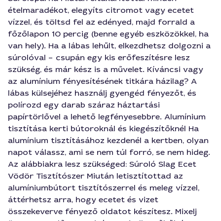
ételmaradékot, elegyíts citromot vagy ecetet
vízzel, és töltsd fel az edényed, majd forrald a
főzőlapon 10 percig (benne egyéb eszközökkel, ha
van hely). Ha a lábas lehűlt, elkezdhetsz dolgozni a
súrolóval – csupán egy kis erőfeszítésre lesz
szükség, és már kész is a művelet. Kíváncsi vagy
az alumínium fényesítésének titkára házilag? A
lábas külsejéhez használj gyengéd fényezőt, és
polírozd egy darab száraz háztartási
papírtörlővel a lehető legfényesebbre. Alumínium
tisztítása kerti bútoroknál és kiegészítőknél Ha
alumínium tisztításához kezdenél a kertben, olyan
napot válassz, ami se nem túl forró, se nem hideg.
Az alábbiakra lesz szükséged: Súroló Slag Ecet
Vödör Tisztítószer Miután letisztítottad az
alumíniumbútort tisztítószerrel és meleg vízzel,
áttérhetsz arra, hogy ecetet és vizet
összekeverve fényező oldatot készítesz. Mixelj