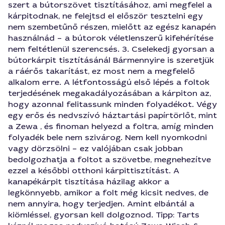
szert a bútorszövet tisztításához, ami megfelel a
kárpitodnak, ne felejtsd el először tesztelni egy
nem szembetűnő részen, mielőtt az egész kanapén
használnád – a bútorok véletlenszerű kifehérítése
nem feltétlenül szerencsés. 3. Cselekedj gyorsan a
bútorkárpit tisztításánál Bármennyire is szeretjük
a ráérős takarítást, ez most nem a megfelelő
alkalom erre. A létfontosságú első lépés a foltok
terjedésének megakadályozásában a kárpiton az,
hogy azonnal felitassunk minden folyadékot. Végy
egy erős és nedvszívó háztartási papírtörlőt, mint
a Zewa , és finoman helyezd a foltra, amíg minden
folyadék bele nem szivárog. Nem kell nyomkodni
vagy dörzsölni – ez valójában csak jobban
bedolgozhatja a foltot a szövetbe, megnehezítve
ezzel a későbbi otthoni kárpittisztítást. A
kanapékárpit tisztítása házilag akkor a
legkönnyebb, amikor a folt még kicsit nedves, de
nem annyira, hogy terjedjen. Amint elbántál a
kiömléssel, gyorsan kell dolgoznod. Tipp: Tarts