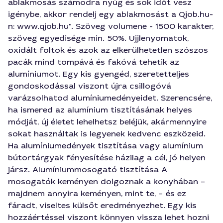
ablakmosás számodra nyűg és sok időt vesz
igénybe, akkor rendelj egy ablakmosást a Qjob.hu-
n: www.qjob.hu". Szöveg volumene - 1500 karakter,
szöveg egyedisége min. 50%. Ujjlenyomatok,
oxidált foltok és azok az elkerülhetetlen szószos
pacák mind tompává és fakóvá tehetik az
alumíniumot. Egy kis gyengéd, szeretetteljes
gondoskodással viszont újra csillogóvá
varázsolhatod alumíniumedényeidet. Szerencsére,
ha ismered az alumínium tisztításának helyes
módját, új életet lehelhetsz beléjük, akármennyire
sokat használtak is legyenek kedvenc eszközeid.
Ha alumíniumedények tisztítása vagy alumínium
bútortárgyak fényesítése házilag a cél, jó helyen
jársz. Alumíniummosogató tisztítása A
mosogatók keményen dolgoznak a konyhában –
majdnem annyira keményen, mint te, – és ez
fáradt, viseltes külsőt eredményezhet. Egy kis
hozzáértéssel viszont könnyen vissza lehet hozni