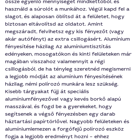
össze egyenlő mennyiséget mindkettőből, és
használd a súrolót a munkához. Végül kapd fel a
slagot, és alaposan öblítsd át a felületet, hogy
biztosan eltávolítsd az oldatot. Amint
megszáradt, felvihetsz egy kis fényezőt (vagy
akár autófényt) az extra csillogásért. Alumínium
fényesítése házilag Az alumíniumtisztítás
edényeken, mosogatókon és kinti felületeken már
magában visszahoz valamennyit a régi
csillogásból, de ha tényleg szeretnéd megismerni
a legjobb módját az alumínium fényesítésének
házilag, némi polírozó munkára lesz szükség.
Kisebb tárgyakat fújj át speciális
alumíniumfényezővel vagy kevés borkő alapú
masszával, és fogd be a gyerekeket, hogy
segítsenek a végső fényezésben egy darab
háztartási papírtörlővel. Nagyobb felületeken és
alumíniumlemezen a forgófejű polírozó eszköz
fogja a legjobb eredményt hozni – ehhez