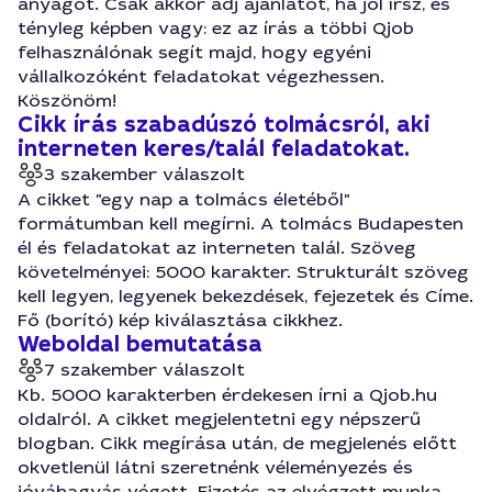
anyagot. Csak akkor adj ajánlatot, ha jól írsz, és
tényleg képben vagy: ez az írás a többi Qjob
felhasználónak segít majd, hogy egyéni
vállalkozóként feladatokat végezhessen.
Köszönöm!
Cikk írás szabadúszó tolmácsról, aki
interneten keres/talál feladatokat.
3 szakember válaszolt
A cikket "egy nap a tolmács életéből"
formátumban kell megírni. A tolmács Budapesten
él és feladatokat az interneten talál. Szöveg
követelményei: 5000 karakter. Strukturált szöveg
kell legyen, legyenek bekezdések, fejezetek és Címe.
Fő (borító) kép kiválasztása cikkhez.
Weboldal bemutatása
7 szakember válaszolt
Kb. 5000 karakterben érdekesen írni a Qjob.hu
oldalról. A cikket megjelentetni egy népszerű
blogban. Cikk megírása után, de megjelenés előtt
okvetlenül látni szeretnénk véleményezés és
jóváhagyás végett. Fizetés az elvégzett munka