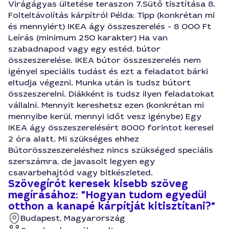
Virágágyas ültetése teraszon 7.Sütő tisztítása 8.
Folteltávolítás kárpítról Példa: Tipp (konkrétan mi
és mennyiért) IKEA ágy összeszerelés - 8 000 Ft
Leírás (minimum 250 karakter) Ha van
szabadnapod vagy egy estéd, bútor
összeszerelése. IKEA bútor összeszerelés nem
igényel speciális tudást és ezt a feladatot bárki
eltudja végezni. Munka után is tudsz bútort
összeszerelni. Diákként is tudsz ilyen feladatokat
vállalni. Mennyit kereshetsz ezen (konkrétan mi
mennyibe kerül, mennyi időt vesz igénybe) Egy
IKEA ágy összeszerelésért 8000 forintot keresel
2 óra alatt. Mi szükséges ehhez
Bútorösszeszereléshez nincs szükséged speciális
szerszámra, de javasolt legyen egy
csavarbehajtód vagy bitkészleted.
Szövegírót keresek kisebb szöveg
megírásához: "Hogyan tudom egyedül
otthon a kanapé kárpítját kitisztítani?"
Budapest, Magyarország