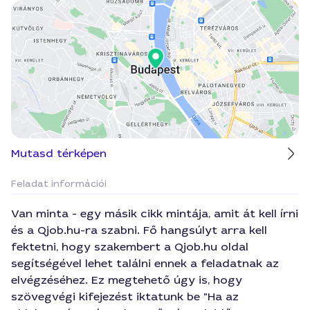
Mutasd térképen
Feladat információi
Van minta - egy másik cikk mintája, amit át kell írni
és a Qjob.hu-ra szabni. Fő hangsúlyt arra kell
fektetni, hogy szakembert a Qjob.hu oldal
segítségével lehet találni ennek a feladatnak az
elvégzéséhez. Ez megtehető úgy is, hogy
szövegvégi kifejezést iktatunk be "Ha az