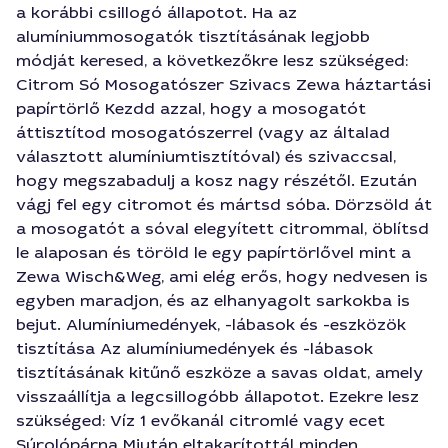
a korábbi csillogó állapotot. Ha az
alumíniummosogatók tisztításának legjobb
módját keresed, a következőkre lesz szükséged:
Citrom Só Mosogatószer Szivacs Zewa háztartási
papírtörlő Kezdd azzal, hogy a mosogatót
áttisztítod mosogatószerrel (vagy az általad
választott alumíniumtisztítóval) és szivaccsal,
hogy megszabadulj a kosz nagy részétől. Ezután
vágj fel egy citromot és mártsd sóba. Dörzsöld át
a mosogatót a sóval elegyített citrommal, öblítsd
le alaposan és töröld le egy papírtörlővel mint a
Zewa Wisch&Weg, ami elég erős, hogy nedvesen is
egyben maradjon, és az elhanyagolt sarkokba is
bejut. Alumíniumedények, -lábasok és -eszközök
tisztítása Az alumíniumedények és -lábasok
tisztításának kitűnő eszköze a savas oldat, amely
visszaállítja a legcsillogóbb állapotot. Ezekre lesz
szükséged: Víz 1 evőkanál citromlé vagy ecet
Súrolópárna Miután eltakarítottál minden