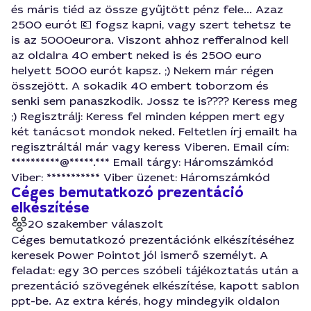
és máris tiéd az össze gyűjtött pénz fele... Azaz
2500 eurót 💶 fogsz kapni, vagy szert tehetsz te
is az 5000eurora. Viszont ahhoz refferalnod kell
az oldalra 40 embert neked is és 2500 euro
helyett 5000 eurót kapsz. ;) Nekem már régen
összejött. A sokadik 40 embert toborzom és
senki sem panaszkodik. Jossz te is???? Keress meg
;) Regisztrálj: Keress fel minden képpen mert egy
két tanácsot mondok neked. Feltetlen írj emailt ha
regisztráltál már vagy keress Viberen. Email cím:
**********@*****.*** Email tárgy: Háromszámkód
Viber: *********** Viber üzenet: Háromszámkód
Céges bemutatkozó prezentáció
elkészítése
20 szakember válaszolt
Céges bemutatkozó prezentációnk elkészítéséhez
keresek Power Pointot jól ismerő személyt. A
feladat: egy 30 perces szóbeli tájékoztatás után a
prezentáció szövegének elkészítése, kapott sablon
ppt-be. Az extra kérés, hogy mindegyik oldalon