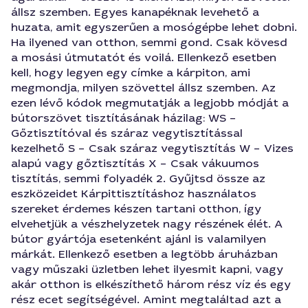
állsz szemben. Egyes kanapéknak levehető a
huzata, amit egyszerűen a mosógépbe lehet dobni.
Ha ilyened van otthon, semmi gond. Csak kövesd
a mosási útmutatót és voilá. Ellenkező esetben
kell, hogy legyen egy címke a kárpiton, ami
megmondja, milyen szövettel állsz szemben. Az
ezen lévő kódok megmutatják a legjobb módját a
bútorszövet tisztításának házilag: WS –
Gőztisztítóval és száraz vegytisztítással
kezelhető S – Csak száraz vegytisztítás W – Vizes
alapú vagy gőztisztítás X – Csak vákuumos
tisztítás, semmi folyadék 2. Gyűjtsd össze az
eszközeidet Kárpittisztításhoz használatos
szereket érdemes készen tartani otthon, így
elvehetjük a vészhelyzetek nagy részének élét. A
bútor gyártója esetenként ajánl is valamilyen
márkát. Ellenkező esetben a legtöbb áruházban
vagy műszaki üzletben lehet ilyesmit kapni, vagy
akár otthon is elkészíthető három rész víz és egy
rész ecet segítségével. Amint megtaláltad azt a