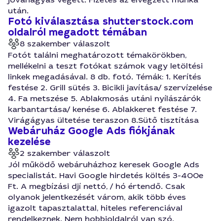
után.
Fotó kiválasztása shutterstock.com
oldalról megadott témában
8 szakember válaszolt
Fotót találni meghatározott témakörökben,
mellékelni a teszt fotókat számok vagy letöltési
linkek megadásával. 8 db. fotó. Témák: 1. Kerítés
festése 2. Grill sütés 3. Bicikli javítása/ szervízelése
4. Fa metszése 5. Ablakmosás utáni nyílászárók
karbantartása/ kenése 6. Ablakkeret festése 7.
Virágágyas ültetése teraszon 8.Sütő tisztítása
Webáruház Google Ads fiókjának
kezelése
2 szakember válaszolt
Jól működő webáruházhoz keresek Google Ads
specialistát. Havi Google hirdetés költés 3-400e
Ft. A megbízási djí nettó, / hó értendő. Csak
olyanok jelentkezését várom, akik több éves
igazolt tapasztalattal, hiteles referenciával
rendelkeznek. Nem hobbioldalról van szó.