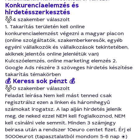
Konkurenciaelemzés és
hirdetésszerkesztés
4 szakember válaszolt
1. Takarítás területén kell online
konkurenciaelemzést végezni a magyar piacon
(online szolgáltatók, szakemberkeresők, egyéb
egyéni vállalkozók és vállalkozások tekintetében,
akiknek jelentős online jelenlétük van)
Kulcszóelemzés, online marketing elemzés 2.
Google Ads részére 3 szöveges hirdetés készítése
takarítás témakörben
💰 Keress sok pénzt 💰
0 szakember válaszolt
Feladat leírása Nem kell mást tenned csak
regisztrálsz ezen a linken és háromhegyű
számokat irogatsz. A lap alján hirdetés jelenik
meg, de neked ezzel NEM kell foglalkoznod, NEM
kell csinálni vele semmit. Minden 3 számjegy
beirasa után a rendszer 10euro centet fizet. Érj el
5000eurot (tapasztalatból mondom 5-6 nap ☀️)