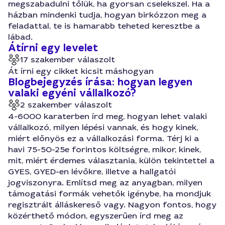
megszabadulni tőlük, ha gyorsan cselekszel. Ha a
házban mindenki tudja, hogyan birkózzon meg a
feladattal, te is hamarabb teheted keresztbe a
lábad.
Átírni egy levelet
17 szakember válaszolt
Át írni egy cikket kicsit máshogyan
Blogbejegyzés írása: hogyan legyen
valaki egyéni vállalkozó?
2 szakember válaszolt
4-6000 karaterben írd meg, hogyan lehet valaki
vállalkozó, milyen lépési vannak, és hogy kinek,
miért előnyös ez a vállalkozási forma. Térj ki a
havi 75-50-25e forintos költségre, mikor, kinek,
mit, miért érdemes választania, külön tekintettel a
GYES, GYED-en lévőkre, illetve a hallgatói
jogviszonyra. Említsd meg az anyagban, milyen
támogatási formák vehetők igénybe, ha mondjuk
regisztrált álláskereső vagy. Nagyon fontos, hogy
közérthető módon, egyszerűen írd meg az