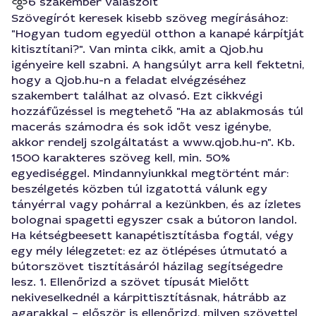
6 szakember válaszolt
Szövegírót keresek kisebb szöveg megírásához:
"Hogyan tudom egyedül otthon a kanapé kárpítját
kitisztítani?". Van minta cikk, amit a Qjob.hu
igényeire kell szabni. A hangsúlyt arra kell fektetni,
hogy a Qjob.hu-n a feladat elvégzéséhez
szakembert találhat az olvasó. Ezt cikkvégi
hozzáfűzéssel is megtehető "Ha az ablakmosás túl
macerás számodra és sok időt vesz igénybe,
akkor rendelj szolgáltatást a www.qjob.hu-n". Kb.
1500 karakteres szöveg kell, min. 50%
egyediséggel. Mindannyiunkkal megtörtént már:
beszélgetés közben túl izgatottá válunk egy
tányérral vagy pohárral a kezünkben, és az ízletes
bolognai spagetti egyszer csak a bútoron landol.
Ha kétségbeesett kanapétisztításba fogtál, végy
egy mély lélegzetet: ez az ötlépéses útmutató a
bútorszövet tisztításáról házilag segítségedre
lesz. 1. Ellenőrizd a szövet típusát Mielőtt
nekiveselkednél a kárpittisztításnak, hátrább az
agarakkal – először is ellenőrizd, milyen szövettel