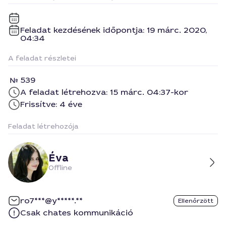
Feladat kezdésének időpontja: 19 márc. 2020,
04:34
A feladat részletei
539
A feladat létrehozva: 15 márc. 04:37-kor
Frissítve: 4 éve
Feladat létrehozója
Éva
Offline
ro7***@y*****.**
Ellenőrzött
Csak chates kommunikáció