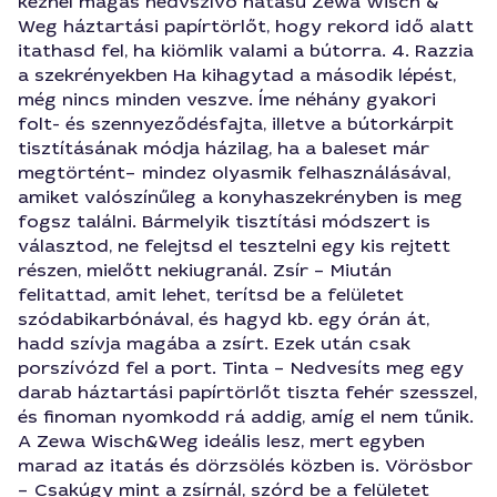
kéznél magas nedvszívó hatású Zewa Wisch &
Weg háztartási papírtörlőt, hogy rekord idő alatt
itathasd fel, ha kiömlik valami a bútorra. 4. Razzia
a szekrényekben Ha kihagytad a második lépést,
még nincs minden veszve. Íme néhány gyakori
folt- és szennyeződésfajta, illetve a bútorkárpit
tisztításának módja házilag, ha a baleset már
megtörtént– mindez olyasmik felhasználásával,
amiket valószínűleg a konyhaszekrényben is meg
fogsz találni. Bármelyik tisztítási módszert is
választod, ne felejtsd el tesztelni egy kis rejtett
részen, mielőtt nekiugranál. Zsír – Miután
felitattad, amit lehet, terítsd be a felületet
szódabikarbónával, és hagyd kb. egy órán át,
hadd szívja magába a zsírt. Ezek után csak
porszívózd fel a port. Tinta – Nedvesíts meg egy
darab háztartási papírtörlőt tiszta fehér szesszel,
és finoman nyomkodd rá addig, amíg el nem tűnik.
A Zewa Wisch&Weg ideális lesz, mert egyben
marad az itatás és dörzsölés közben is. Vörösbor
– Csakúgy mint a zsírnál, szórd be a felületet