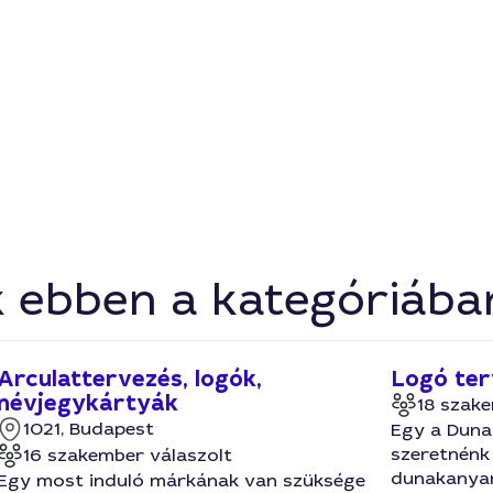
k ebben a kategóriába
Arculattervezés, logók,
Logó ter
névjegykártyák
18 szake
1021, Budapest
Egy a Duna
szeretnénk
16 szakember válaszolt
dunakanyar
Egy most induló márkának van szüksége