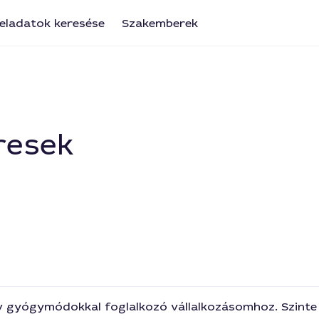
eladatok keresése
Szakemberek
resek
 gyógymódokkal foglalkozó vállalkozásomhoz. Szinte e