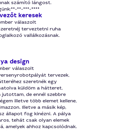
nak számító lángost.
ünk:**-**-***-****
vezőt keresek
ember válaszolt
zeretnéj terveztetni ruha
oglalkozó vallálkozásnak.
ya design
mber válaszolt
ersenyrobotpályát tervezek,
átteréhez szeretnék egy
satolva küldöm a hátteret,
 jutottam, de ennél szebbre
égem illetve több elemet kellene,
mazzon. Illetve a másik kép,
z állapot fog kinézni. A pálya
ros, tehát csak olyan elemek
rá, amelyek ahhoz kapcsolódnak.