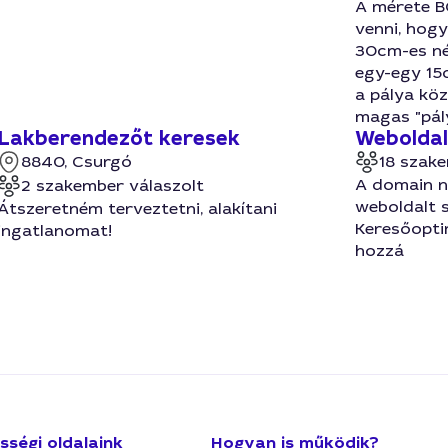
A mérete B
venni, hogy
30cm-es né
egy-egy 15
a pálya kö
magas "pály
Lakberendezőt keresek
Weboldal
8840, Csurgó
18 szake
A domain n
2 szakember válaszolt
weboldalt s
Átszeretném terveztetni, alakítani
Keresőoptim
ingatlanomat!
hozzá
sségi oldalaink
Hogyan is működik?