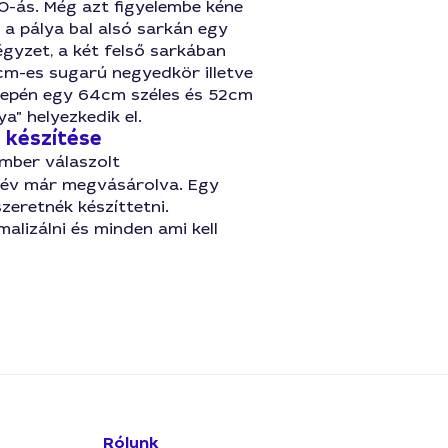
0-ás. Még azt figyelembe kéne
 a pálya bal alsó sarkán egy
gyzet, a két felső sarkában
cm-es sugarú negyedkör illetve
zepén egy 64cm széles és 52cm
a" helyezkedik el.
 készítése
mber válaszolt
év már megvásárolva. Egy
zeretnék készíttetni.
alizálni és minden ami kell
Rólunk