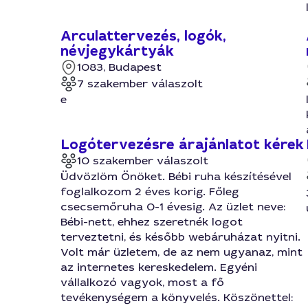
Arculattervezés, logók,
névjegykártyák
1083, Budapest
7 szakember válaszolt
e
Logótervezésre árajánlatot kérek
10 szakember válaszolt
Üdvözlöm Önöket. Bébi ruha készítésével
foglalkozom 2 éves korig. Főleg
csecsemőruha 0-1 évesig. Az üzlet neve:
Bébi-nett, ehhez szeretnék logot
terveztetni, és később webáruházat nyitni.
Volt már üzletem, de az nem ugyanaz, mint
az internetes kereskedelem. Egyéni
vállalkozó vagyok, most a fő
tevékenységem a könyvelés. Köszönettel: