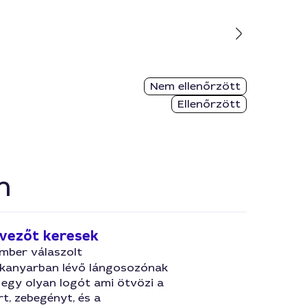
Nem ellenőrzött
Ellenőrzött
n
vezőt keresek
mber válaszolt
kanyarban lévő lángosozónak
 egy olyan logót ami ötvözi a
t, zebegényt, és a