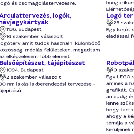
hungarikum
logó és csomagolástervezésre.
Elérhetőség
Arculattervezés, logók,
Logó ter
névjegykártyák
25 szak
1136, Budapest
Egy logót s
eladással f
16 szakember válaszolt
logóterv amit tudok használni különböző
közösségi médiás felületeken. megadtam
az elképzelésem főbb elemeit
Belsőépítészet, tájépítészet
Robotpál
1094, Budapest
0 szake
Egy LEGO v
2 szakember válaszolt
aminek a h
30 nm lakás lakberendezési tervezése -
grafikát. C
újépítésű
ameddig én
lenne szüks
hogy tartal
ahogy a kés
témája a vá
kerüljenek 