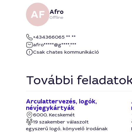
Afro
Offline
+434366065 ** **
afro*****@g****.***
Csak chates kommunikáció
További feladato
Arculattervezés, logók,
névjegykártyák
6000, Kecskemét
19 szakember válaszolt
egyszerű logó, könyvelő irodának