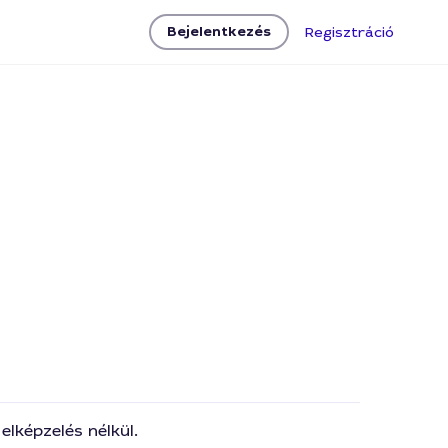
Bejelentkezés
Regisztráció
lképzelés nélkül.