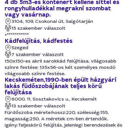
4 db 5m3-es konténert kellene sittel és
rongyhulladékkal megrakni szombat
vagy vasárnap.
3104, 109, Csokonai út, Salgótarján
15 szakember válaszolt
+***********
Kádfelújítás, kádfestés
Szeged
7 szakember válaszolt
150x150-es akril sarokkád felújítása, világosabb
színre festése; 135x56-os két személyes mosdó
világosabb színre festése.
Kecskeméten,1990-ben épült házgyári
lakás füdőszobájának teljes körű
felújítása
6000, 11, Sosztakovics u., Kecskemét
13 szakember válaszolt
Fürdőszoba mérete:hossz:220, szélesség:155,
magasság:250. A méretek cm-ben értendők.
Igény:Teljeskörű felújítás, jelenlegi berendezések és