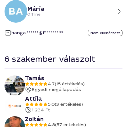
Mária
Offline
banga.******@f*******.**
Nem ellenőrzött
6 szakember válaszolt
Tamás
4.7
(15 értékelés)
Egyedi megállapodás
Attila
5.0
(3 értékelés)
1 234 Ft
Zoltán
4.8
(57 értékelés)