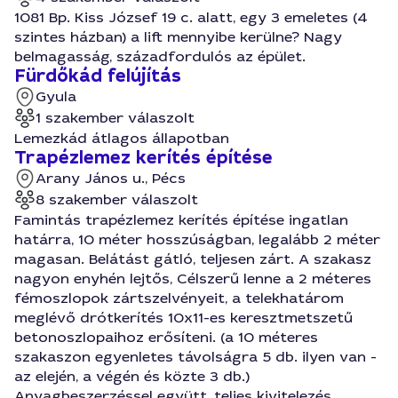
1081 Bp. Kiss József 19 c. alatt, egy 3 emeletes (4
szintes házban) a lift mennyibe kerülne? Nagy
belmagasság, századfordulós az épület.
Fürdőkád felújítás
Gyula
1 szakember válaszolt
Lemezkád átlagos állapotban
Trapézlemez kerítés építése
Arany János u., Pécs
8 szakember válaszolt
Famintás trapézlemez kerítés építése ingatlan
határra, 10 méter hosszúságban, legalább 2 méter
magasan. Belátást gátló, teljesen zárt. A szakasz
nagyon enyhén lejtős, Célszerű lenne a 2 méteres
fémoszlopok zártszelvényeit, a telekhatárom
meglévő drótkerítés 10x11-es keresztmetszetű
betonoszlopaihoz erősíteni. (a 10 méteres
szakaszon egyenletes távolságra 5 db. ilyen van -
az elején, a végén és közte 3 db.)
Anyagbeszerzéssel együtt, teljes kivitelezés