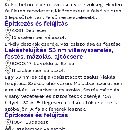
Külső beton lépcső javításra van szükség. Minden
felületen repedezett, kitöredezett a felső szinten.
3 lépcsőfok van. Felső része szélesebb.
Építkezés és felújítás
4031, Debrecen
15 szakember válaszolt
Erkély deszkák cseréje, váz csiszolása és festése
Lakásfelújítás 53 nm villanyszerelés,
festés, mázolás, ajtócsere
8000, 17, Lövölde u., Szfvár
11 szakember válaszolt
Egy 53 nm-es tégla (csúsztatott zsalus ) lakás
felújítása Székesfehérváron. Májusban szeretném
a munkát. Fa parketta csiszolás, festés mázolás,
villany vezetékek és biztosítékok cseréje. 15A
helyett 32 A. Estlegesen a belső ajtók cseréje is
szóba jön. A falak fehérek lesznek.
Építkezés és felújítás
1084, Budapest
4 szakember válaszolt