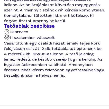
kellene. Az ár, árajánlatot követően megegyezés
szerint, A "mennyit szánok rá" kérdés komolytalan.
Komolytalanul töltöttem ki, mert kötelező. Ki
fogom fizetni, amennyibe kerül.
Tetőablak beépítése
Debrecen
11 szakember válaszolt
Vásároltunk egy családi házat, amely teljes körű
felújításon esik át. 2 db tetőablakot építenénk be.
A méretük kb. 66x98-as lenne. A tető jelenleg
lemez fedésű, de később cserép fog rá kerülni. Az
ingatlan Debrecenben található. Amennyiben
érdekes lehet kérem telefonon egyeztessünk vagy
beszéljünk akár a helyszínen is.