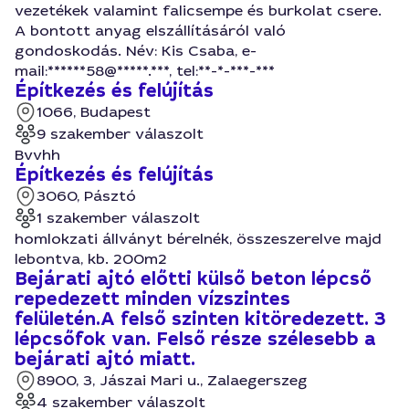
vezetékek valamint falicsempe és burkolat csere.
A bontott anyag elszállításáról való
gondoskodás. Név: Kis Csaba, e-
mail:******58@*****.***, tel:**-*-***-***
Építkezés és felújítás
1066, Budapest
9 szakember válaszolt
Bvvhh
Építkezés és felújítás
3060, Pásztó
1 szakember válaszolt
homlokzati állványt bérelnék, összeszerelve majd
lebontva, kb. 200m2
Bejárati ajtó előtti külső beton lépcső
repedezett minden vízszintes
felületén.A felső szinten kitöredezett. 3
lépcsőfok van. Felső része szélesebb a
bejárati ajtó miatt.
8900, 3, Jászai Mari u., Zalaegerszeg
4 szakember válaszolt