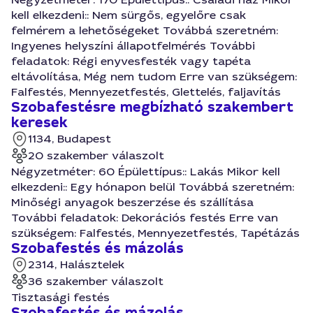
kell elkezdeni:: Nem sürgős, egyelőre csak
felmérem a lehetőségeket Továbbá szeretném:
Ingyenes helyszíni állapotfelmérés További
feladatok: Régi enyvesfesték vagy tapéta
eltávolítása, Még nem tudom Erre van szükségem:
Falfestés, Mennyezetfestés, Glettelés, faljavítás
Szobafestésre megbízható szakembert
keresek
1134, Budapest
20 szakember válaszolt
Négyzetméter: 60 Épülettípus:: Lakás Mikor kell
elkezdeni:: Egy hónapon belül Továbbá szeretném:
Minőségi anyagok beszerzése és szállítása
További feladatok: Dekorációs festés Erre van
szükségem: Falfestés, Mennyezetfestés, Tapétázás
Szobafestés és mázolás
2314, Halásztelek
36 szakember válaszolt
Tisztasági festés
Szobafestés és mázolás