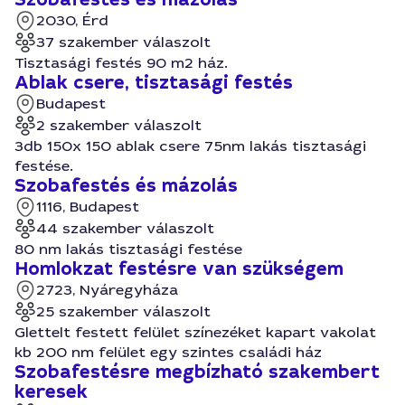
2030, Érd
37 szakember válaszolt
Tisztasági festés 90 m2 ház.
Ablak csere, tisztasági festés
Budapest
2 szakember válaszolt
3db 150x 150 ablak csere 75nm lakás tisztasági
festése.
Szobafestés és mázolás
1116, Budapest
44 szakember válaszolt
80 nm lakás tisztasági festése
Homlokzat festésre van szükségem
2723, Nyáregyháza
25 szakember válaszolt
Glettelt festett felület színezéket kapart vakolat
kb 200 nm felület egy szintes családi ház
Szobafestésre megbízható szakembert
keresek