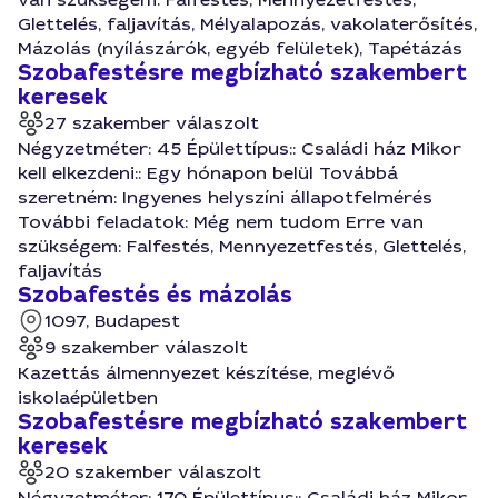
Glettelés, faljavítás, Mélyalapozás, vakolaterősítés,
Mázolás (nyílászárók, egyéb felületek), Tapétázás
Szobafestésre megbízható szakembert
keresek
27 szakember válaszolt
Négyzetméter: 45 Épülettípus:: Családi ház Mikor
kell elkezdeni:: Egy hónapon belül Továbbá
szeretném: Ingyenes helyszíni állapotfelmérés
További feladatok: Még nem tudom Erre van
szükségem: Falfestés, Mennyezetfestés, Glettelés,
faljavítás
Szobafestés és mázolás
1097, Budapest
9 szakember válaszolt
Kazettás álmennyezet készítése, meglévő
iskolaépületben
Szobafestésre megbízható szakembert
keresek
20 szakember válaszolt
Négyzetméter: 170 Épülettípus:: Családi ház Mikor