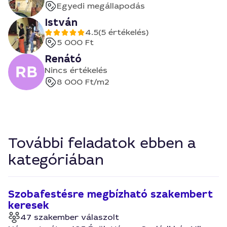
Egyedi megállapodás
István
4.5
(5 értékelés)
5 000 Ft
Renátó
Nincs értékelés
8 000 Ft
/m2
További feladatok ebben a
kategóriában
Szobafestésre megbízható szakembert
keresek
47 szakember válaszolt