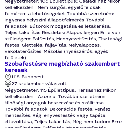
Négyzetméter: 105 Épülettípus:: Családi ház Mikor
kell elkezdeni:: Nem sürgős, egyelőre csak
felmérem a lehetőségeket Továbbá szeretném:
Ingyenes helyszíni állapotfelmérés További
feladatok: Bútorok mozgatása és letakarása,
Teljes takarítás Részletek: Alapos legyen Erre van
szükségem: Falfestés, Mennyezetfestés, Tisztasági
festés, Glettelés, faljavítás, Mélyalapozás,
vakolaterősítés, Mázolás (nyílászárók, egyéb
felületek)
Szobafestésre megbízható szakembert
keresek
1118, Budapest
27 szakember válaszolt
Négyzetméter: 115 Épülettípus:: Társasház Mikor
kell elkezdeni:: Azonnal Továbbá szeretném:
Minőségi anyagok beszerzése és szállítása
További feladatok: Dekorációs festés, Penész
mentesítés, Régi enyvesfesték vagy tapéta
eltávolítása, Teljes takarítás, Még nem tudom Erre
van szükségem: Falfestés, Mennyezetfestés,