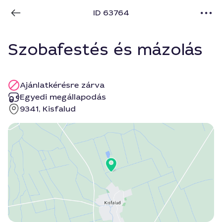
ID 63764
Szobafestés és mázolás
Ajánlatkérésre zárva
Egyedi megállapodás
9341, Kisfalud