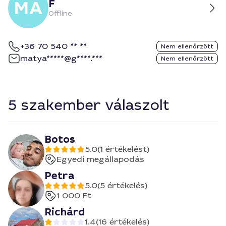
F
Offline
+36 70 540 ** **
Nem ellenőrzött
matya*****@g****.***
Nem ellenőrzött
5 szakember válaszolt
Botos
5.0
(1 értékelést)
Egyedi megállapodás
Petra
5.0
(5 értékelés)
1 000 Ft
Richárd
1.4
(16 értékelés)