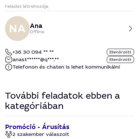
Feladat létrehozója
Ana
Offline
+36 30 094 ** **
Ellenőrzött
anast******@q***.**
Ellenőrzött
Telefonon és chaten is lehet kommunikálni
További feladatok ebben a
kategóriában
Promóció - Árusítás
2 szakember válaszolt