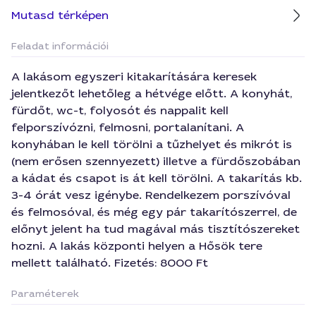
Mutasd térképen
Feladat információi
A lakásom egyszeri kitakarítására keresek
jelentkezőt lehetőleg a hétvége előtt. A konyhát,
fürdőt, wc-t, folyosót és nappalit kell
felporszívózni, felmosni, portalanítani. A
konyhában le kell törölni a tűzhelyet és mikrót is
(nem erősen szennyezett) illetve a fürdőszobában
a kádat és csapot is át kell törölni. A takarítás kb.
3-4 órát vesz igénybe. Rendelkezem porszívóval
és felmosóval, és még egy pár takarítószerrel, de
előnyt jelent ha tud magával más tisztítószereket
hozni. A lakás központi helyen a Hősök tere
mellett található. Fizetés: 8000 Ft
Paraméterek