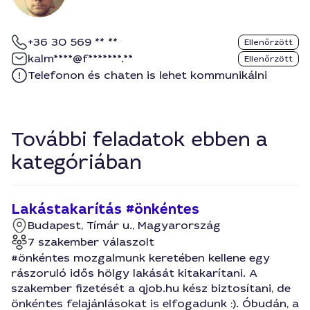
+36 30 569 ** **
Ellenőrzött
kalm****@f*******.**
Ellenőrzött
Telefonon és chaten is lehet kommunikálni
További feladatok ebben a
kategóriában
Lakástakarítás #önkéntes
Budapest, Tímár u., Magyarország
7 szakember válaszolt
#önkéntes mozgalmunk keretében kellene egy
rászoruló idős hölgy lakását kitakarítani. A
szakember fizetését a qjob.hu kész biztosítani, de
önkéntes felajánlásokat is elfogadunk :). Óbudán, a