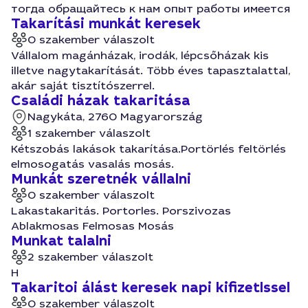
тогда обращайтесь к нам опыт работы имеется
Takarítási munkát keresek
0 szakember válaszolt
Vállalom magánházak, irodák, lépcsőházak kis
illetve nagytakarítását. Több éves tapasztalattal,
akár saját tisztítószerrel.
Családi házak takaritása
Nagykáta, 2760 Magyarország
1 szakember válaszolt
Kétszobás lakások takarítása.Portörlés feltörlés
elmosogatás vasalás mosás.
Munkát szeretnék vállalni
0 szakember válaszolt
Lakastakaritás. Portorles. Porszivozas
Ablakmosas Felmosas Mosás
Munkat talalni
2 szakember válaszolt
H
Takaritoi álást keresek napi kifizetlssel
0 szakember válaszolt