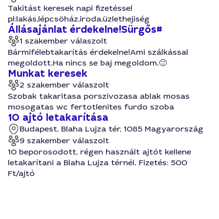
Takitást keresek napi fizetéssel
pl:lakás,lépcsöház,iroda,üzlethejiség
Állásajánlat érdekelne!Sürgős#
1 szakember válaszolt
Bármifélebtakarítás érdekelne!Ami szálkással
megoldott.Ha nincs se baj megoldom.🙂
Munkat keresek
2 szakember válaszolt
Szobak takaritasa porszivozasa ablak mosas
mosogatas wc fertotlenites furdo szoba
10 ajtó letakarítása
Budapest, Blaha Lujza tér, 1085 Magyarország
9 szakember válaszolt
10 beporosodott, régen használt ajtót kellene
letakarítani a Blaha Lujza térnél. Fizetés: 500
Ft/ajtó