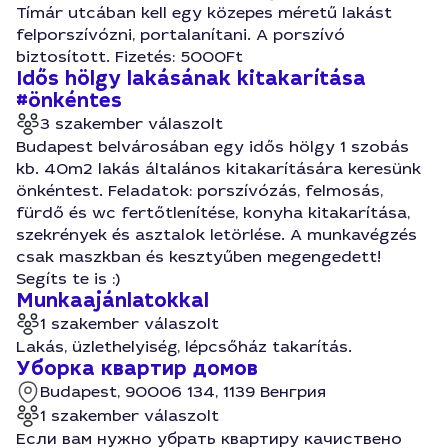
Tímár utcában kell egy közepes méretű lakást
felporszívózni, portalanítani. A porszívó
biztosított. Fizetés: 5000Ft
Idős hölgy lakásának kitakarítása
#önkéntes
3 szakember válaszolt
Budapest belvárosában egy idős hölgy 1 szobás
kb. 40m2 lakás általános kitakarítására keresünk
önkéntest. Feladatok: porszívózás, felmosás,
fürdő és wc fertőtlenítése, konyha kitakarítása,
szekrények és asztalok letörlése. A munkavégzés
csak maszkban és kesztyűben megengedett!
Segíts te is :)
Munkaajánlatokkal
1 szakember válaszolt
Lakás, üzlethelyiség, lépcsőház takarítás.
Уборка квартир домов
Budapest, 90006 134, 1139 Венгрия
1 szakember válaszolt
Если вам нужно убрать квартиру качиствено