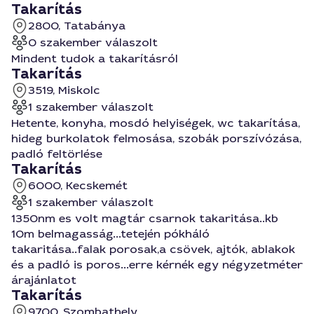
Takarítás
2800, Tatabánya
0 szakember válaszolt
Mindent tudok a takarításról
Takarítás
3519, Miskolc
1 szakember válaszolt
Hetente, konyha, mosdó helyiségek, wc takarítása,
hideg burkolatok felmosása, szobák porszívózása,
padló feltörlése
Takarítás
6000, Kecskemét
1 szakember válaszolt
1350nm es volt magtár csarnok takaritása..kb
10m belmagasság...tetején pókháló
takaritása..falak porosak,a csövek, ajtók, ablakok
és a padló is poros...erre kérnék egy négyzetméter
árajánlatot
Takarítás
9700, Szombathely