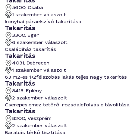
Takarítás
5600, Csaba
1 szakember válaszolt
konyhai páraelszívó takarítása
Takarítás
3300, Eger
6 szakember válaszolt
Családiház takarítás
Takarítás
4031, Debrecen
1 szakember válaszolt
63 m2-es 1+2félszobás lakás teljes nagy takarítás
Takarítás
8413, Eplény
2 szakember válaszolt
Cserepeslemez tetőről rozsdalefolyás eltávolítása
Takarítás
8200, Veszprém
2 szakember válaszolt
Barabás térkő tisztítása,