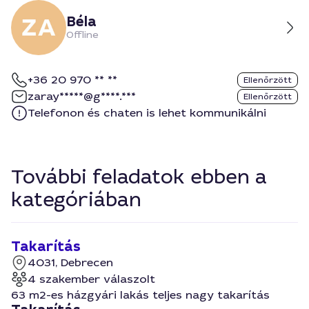
Béla
Offline
+36 20 970 ** **
Ellenőrzött
zaray*****@g****.***
Ellenőrzött
Telefonon és chaten is lehet kommunikálni
További feladatok ebben a
kategóriában
Takarítás
4031, Debrecen
4 szakember válaszolt
63 m2-es házgyári lakás teljes nagy takarítás