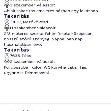
3 szakember válaszolt
Ablak takarítás emeletes házban egy lakásban.
Takarítás
3400, Mezőkövesd
0 szakember válaszolt
2*3 méteres szurke-fehér-fekete közepesen
hosszú szőrű szőnyeg. Nappaliban napi
használatban lévő.
Takarítás
7635, Pécs
2 szakember válaszolt
Fürdőszoba , külön WC,konyha takarítás,
ugyanott felmosassal.