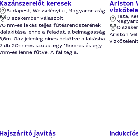
Kazánszerelőt keresek
Ariston 
vizkőtel
Budapest, Wesselényi u., Magyarország
Tata, Ke
0 szakember válaszolt
Magyar
70 nm-es lakás teljes fűtésrendszerének
0 szake
kialakítása lenne a feladat, a belmagasság
Ariston Vel
3,6m. Gáz jelenleg nincs bekötve a lakásba.
vizkőtelení
2 db 20nm-es szoba, egy 15nm-es és egy
7nm-es lenne fűtve. A fal tégla.
Hajszárító javítás
Indukciós