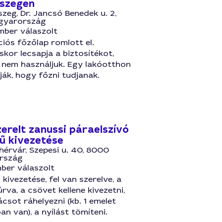
szegen
zeg, Dr. Jancsó Benedek u. 2,
gyarország
mber válaszolt
iós főzőlap romlott el.
kor lecsapja a biztosítékot,
 nem használjuk. Egy lakóotthon
ják, hogy főzni tudjanak.
zerelt zanussi páraelszívó
ű kivezetése
hérvár, Szepesi u. 40, 8000
rszág
ber válaszolt
 kivezetése, fel van szerelve, a
úrva, a csövet kellene kivezetni,
rácsot ráhelyezni (kb. 1 emelet
 van), a nyílást tömíteni.