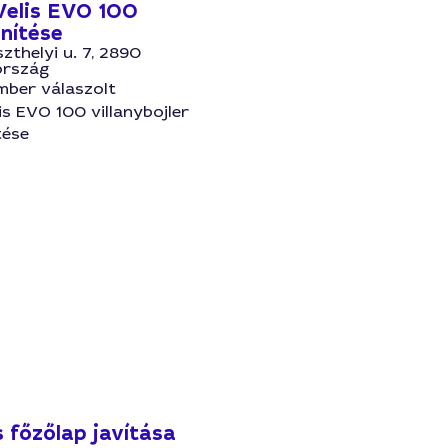
Velis EVO 100
enítése
szthelyi u. 7, 2890
ország
mber válaszolt
is EVO 100 villanybojler
tése
 főzőlap javítása