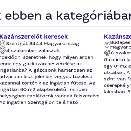
k ebben a kategóriába
Kazánszerelőt keresek
Kazánsze
Budapest
Szentgál, 8444 Magyarország
Magyaro
4 szakember válaszolt
0 szake
rdeklődni szeretnék, hogy milyen árban
Gázcirkó ki
lenne egy gázkazán beszerelése az
egy 81 M2 é
ingatlanba? A gázcsonk hamarosan az
utcában. A 
udvarban lesz, jelenleg vegyes tüzelésű
szint van f
kazánnal történik az ingatlan fűtése. Az
cserépkály
ingatlan 80 m2 alapterületű , minden
lakásban. 
helységben radiátorok vannak felszerelve.
Az ingatlan Szentgálon található .