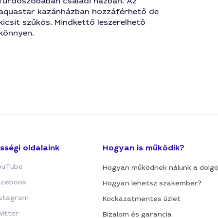
fürdőszobában családi házban. Az
aquastar kazánházban hozzáférhető de
kicsit szűkös. Mindkettő leszerelhető
könnyen.
sségi oldalaink
Hogyan is működik?
ouTube
Hogyan működnek nálunk a dolg
acebook
Hogyan lehetsz szakember?
nstagram
Kockázatmentes üzlet
witter
Bizalom és garancia