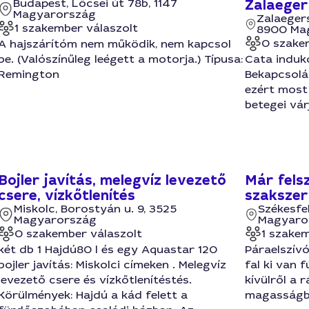
Budapest, Lőcsei út 78b, 1147
Zalaeger
Magyarország
Zalaegers
1 szakember válaszolt
8900 Ma
0 szake
A hajszárítóm nem működik, nem kapcsol
be. (Valószínűleg leégett a motorja.) Típusa:
Cata indukc
Remington
Bekapcsolás
ezért most
betegei vár
Bojler javítás, melegvíz levezető
Már fels
csere, vízkőtlenítés
szakszer
Miskolc, Borostyán u. 9, 3525
Székesfe
Magyarország
Magyaro
0 szakember válaszolt
1 szakem
két db 1 Hajdú80 l és egy Aquastar 120
Páraelszívó
bojler javítás: Miskolci címeken . Melegvíz
fal ki van f
levezető csere és vízkőtlenítéstés.
kívülről a 
Körülmények: Hajdú a kád felett a
magasságban