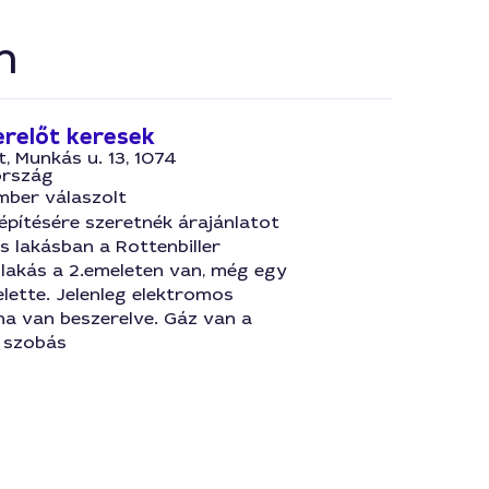
n
relőt keresek
, Munkás u. 13, 1074
rszág
mber válaszolt
építésére szeretnék árajánlatot
s lakásban a Rottenbiller
lakás a 2.emeleten van, még egy
elette. Jelenleg elektromos
ha van beszerelve. Gáz van a
3 szobás