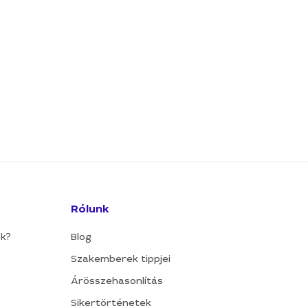
Rólunk
ok?
Blog
Szakemberek tippjei
Árösszehasonlítás
Sikertörténetek