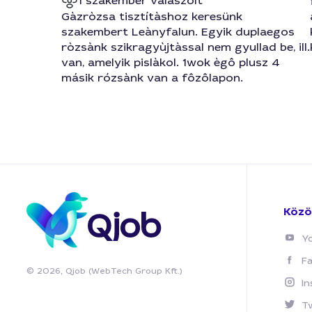
1 szakember válaszolt
Gàzròzsa tisztítàshoz keresünk
szakembert Leànyfalun. Egyik duplaegos
ròzsànk szikragyùjtàssal nem gyullad be, ill.
van, amelyik pislàkol. 1wok ègô plusz 4
másik rózsànk van a fôzôlapon.
Közö
Y
F
© 2026, Qjob (WebTech Group Kft.)
I
T