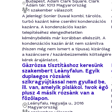
Budapest, Adam Clark Square, Clark
Ádám tér, 1013 Magyarország
1 szakember válaszolt
A jelenlegi Sonier Duwal kombi, tárolós,
turbó kazánt kéne cserélni kondenzációs
kazánra. A kondenzációs kazán
telepítéséhez elengedhetetlen
kéménybélelés már korábban elkészült. A
kondenzációs kazán árát nem számítva
(hiszen még nem ismert a típusa), kizárólag
a kazáncsere / kazánbeüzemelés költségére
kérek árajánlatot.
Gàzròzsa tisztítàshoz keresünk
szakembert Leànyfalun. Egyik
duplaegos ròzsànk
szikragyùjtàssal nem gyullad be,
ill. van, amelyik pislàkol. 1wok ègô
plusz 4 másik rózsànk van a
fôzôlapon.
Leányfalu, Hegyalja u., 2016
Magyarország