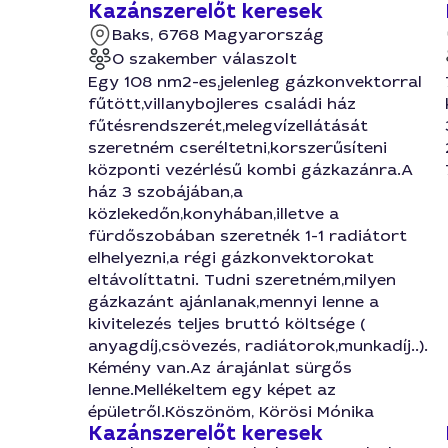
Kazánszerelőt keresek
Baks, 6768 Magyarország
0 szakember válaszolt
Egy 108 nm2-es,jelenleg gázkonvektorral
fűtött,villanybojleres családi ház
fűtésrendszerét,melegvízellátását
szeretném cseréltetni,korszerűsíteni
központi vezérlésű kombi gázkazánra.A
ház 3 szobájában,a
közlekedőn,konyhában,illetve a
fürdőszobában szeretnék 1-1 radiátort
elhelyezni,a régi gázkonvektorokat
eltávolíttatni. Tudni szeretném,milyen
gázkazánt ajánlanak,mennyi lenne a
kivitelezés teljes bruttó költsége (
anyagdíj,csövezés, radiátorok,munkadíj..).
Kémény van.Az árajánlat sürgős
lenne.Mellékeltem egy képet az
épületről.Köszönöm, Körösi Mónika
Kazánszerelőt keresek