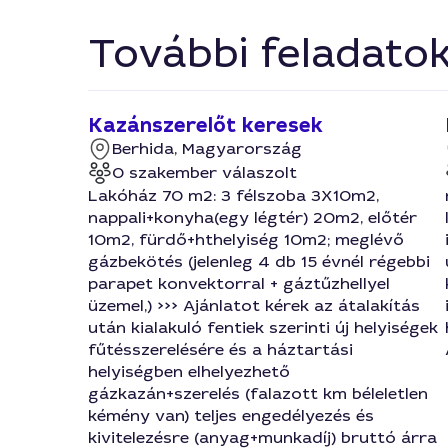
További feladato
Kazánszerelőt keresek
Berhida, Magyarország
0 szakember válaszolt
Lakóház 70 m2: 3 félszoba 3X10m2,
nappali+konyha(egy légtér) 20m2, előtér
10m2, fürdő+hthelyiség 10m2; meglévő
gázbekötés (jelenleg 4 db 15 évnél régebbi
parapet konvektorral + gáztűzhellyel
üzemel,) >>> Ajánlatot kérek az átalakítás
után kialakuló fentiek szerinti új helyiségek
fűtésszerelésére és a háztartási
helyiségben elhelyezhető
gázkazán+szerelés (falazott km béleletlen
kémény van) teljes engedélyezés és
kivitelezésre (anyag+munkadíj) bruttó árra