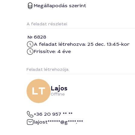
Megállapodás szerint
A feladat részletei
6828
A feladat létrehozva: 25 dec. 13:45-kor
Frissítve: 4 éve
Feladat létrehozója
Lajos
Offline
+36 20 957 ** **
lajost******@g****.***