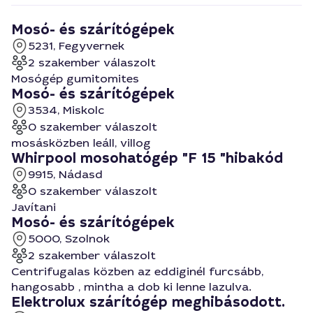
Mosó- és szárítógépek
5231, Fegyvernek
2 szakember válaszolt
Mosógép gumitomites
Mosó- és szárítógépek
3534, Miskolc
0 szakember válaszolt
mosásközben leáll, villog
Whirpool mosohatógép "F 15 "hibakód
9915, Nádasd
0 szakember válaszolt
Javítani
Mosó- és szárítógépek
5000, Szolnok
2 szakember válaszolt
Centrifugalas közben az eddiginél furcsább,
hangosabb , mintha a dob ki lenne lazulva.
Elektrolux szárítógép meghibásodott.