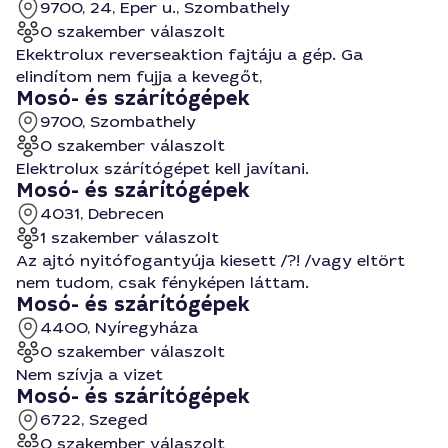
9700, 24, Eper u., Szombathely
0 szakember válaszolt
Ekektrolux reverseaktion fajtáju a gép. Ga
elindítom nem fujja a kevegőt,
Mosó- és szárítógépek
9700, Szombathely
0 szakember válaszolt
Elektrolux szárítógépet kell javítani.
Mosó- és szárítógépek
4031, Debrecen
1 szakember válaszolt
Az ajtó nyitófogantyúja kiesett /?! /vagy eltört
nem tudom, csak fényképen láttam.
Mosó- és szárítógépek
4400, Nyíregyháza
0 szakember válaszolt
Nem szívja a vizet
Mosó- és szárítógépek
6722, Szeged
0 szakember válaszolt