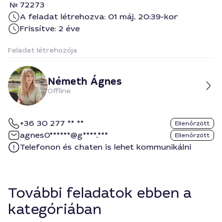
72273
A feladat létrehozva: 01 máj. 20:39-kor
Frissítve: 2 éve
Feladat létrehozója
Németh Ágnes
Offline
+36 30 277 ** **
Ellenőrzött
agnes0******@g****.***
Ellenőrzött
Telefonon és chaten is lehet kommunikálni
További feladatok ebben a
kategóriában