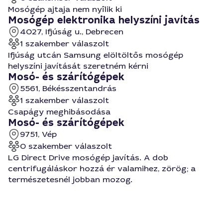
Mosógép ajtaja nem nyîlik ki
Mosógép elektronika helyszíni javítás
4027, Ifjúság u., Debrecen
1 szakember válaszolt
Ifjúság utcán Samsung elöltöltős mosógép
helyszíni javítását szeretném kérni
Mosó- és szárítógépek
5561, Békésszentandrás
1 szakember válaszolt
Csapágy meghibásodása
Mosó- és szárítógépek
9751, Vép
0 szakember válaszolt
LG Direct Drive mosógép javítás. A dob
centrifugáláskor hozzá ér valamihez, zörög; a
természetesnél jobban mozog.