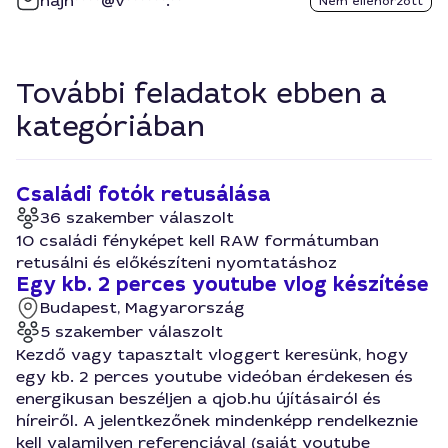
hajn****@v******.**
Nem ellenőrzött
További feladatok ebben a
kategóriában
Családi fotók retusálása
36 szakember válaszolt
10 családi fényképet kell RAW formátumban
retusálni és előkészíteni nyomtatáshoz
Egy kb. 2 perces youtube vlog készítése
Budapest, Magyarország
5 szakember válaszolt
Kezdő vagy tapasztalt vloggert keresünk, hogy
egy kb. 2 perces youtube videóban érdekesen és
energikusan beszéljen a qjob.hu újításairól és
híreiről. A jelentkezőnek mindenképp rendelkeznie
kell valamilyen referenciával (saját youtube