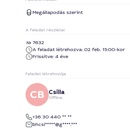
Megállapodás szerint
A feladat részletei
7632
A feladat létrehozva: 02 feb. 15:00-kor
Frissítve: 4 éve
Feladat létrehozója
Csilla
Offline
+36 30 440 ** **
bhcsi*****@g****.***