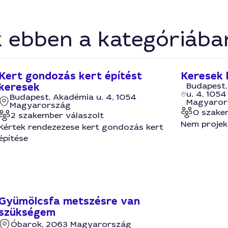
k ebben a kategóriába
Kert gondozás kert építést
Keresek 
keresek
Budapest
u. 4, 1054
Budapest, Akadémia u. 4, 1054
Magyaror
Magyarország
0 szake
2 szakember válaszolt
Nem projek 
Kértek rendezezese kert gondozás kert
építése
Gyümölcsfa metszésre van
szükségem
Óbarok, 2063 Magyarország