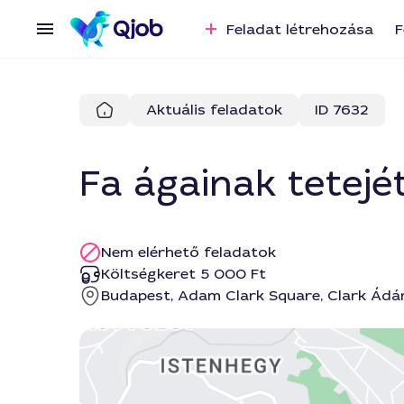
Feladat létrehozása
F
Aktuális feladatok
ID 7632
Fa ágainak tetejé
Nem elérhető feladatok
Költségkeret 5 000 Ft
Budapest, Adam Clark Square, Clark Ádá