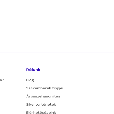
Rólunk
ok?
Blog
Szakemberek tippjei
Árösszehasonlítás
Sikertörténetek
Elérhetőségeink