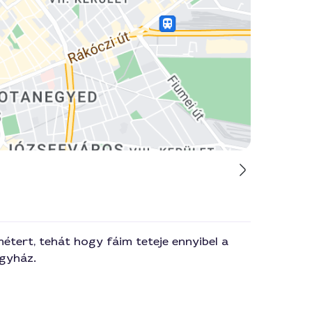
métert, tehát hogy fáim teteje ennyibel a
egyház.