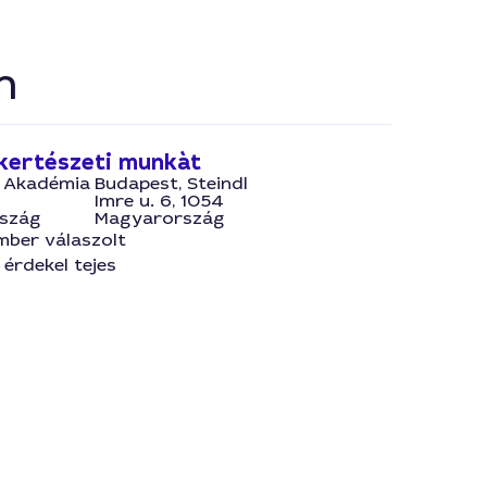
n
kertészeti munkàt
, Akadémia
Budapest, Steindl
Imre u. 6, 1054
szág
Magyarország
mber válaszolt
érdekel tejes