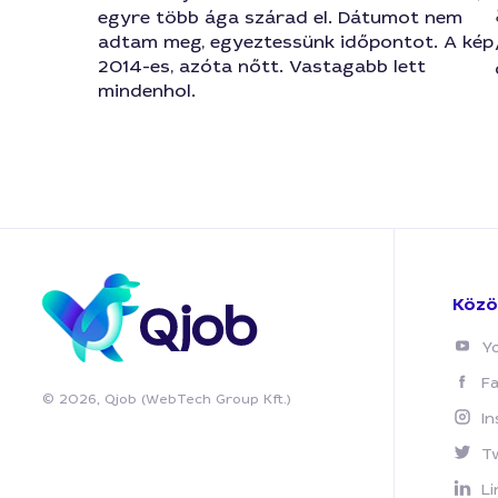
egyre több ága szárad el. Dátumot nem
adtam meg, egyeztessünk időpontot. A kép
2014-es, azóta nőtt. Vastagabb lett
mindenhol.
Közö
Y
F
© 2026, Qjob (WebTech Group Kft.)
I
T
Li