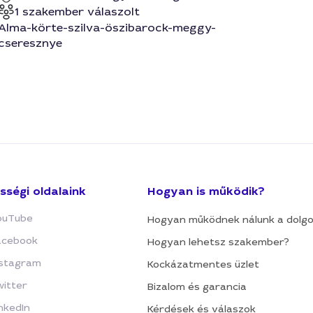
1 szakember válaszolt
Alma-körte-szilva-öszibarock-meggy-
cseresznye
sségi oldalaink
Hogyan is működik?
ouTube
Hogyan működnek nálunk a dolg
acebook
Hogyan lehetsz szakember?
nstagram
Kockázatmentes üzlet
witter
Bizalom és garancia
nkedIn
Kérdések és válaszok