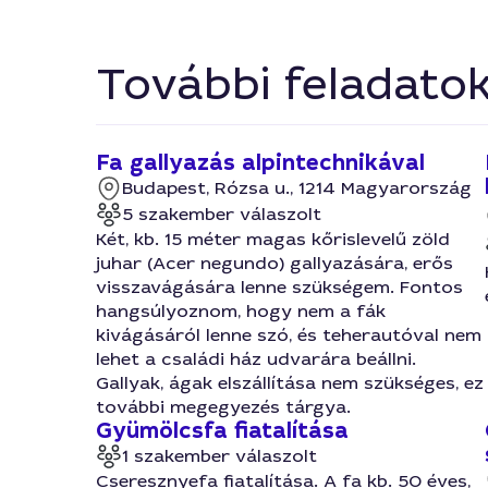
További feladato
Fa gallyazás alpintechnikával
Budapest, Rózsa u., 1214 Magyarország
5 szakember válaszolt
Két, kb. 15 méter magas kőrislevelű zöld
juhar (Acer negundo) gallyazására, erős
visszavágására lenne szükségem. Fontos
hangsúlyoznom, hogy nem a fák
kivágásáról lenne szó, és teherautóval nem
lehet a családi ház udvarára beállni.
Gallyak, ágak elszállítása nem szükséges, ez
további megegyezés tárgya.
Gyümölcsfa fiatalítása
1 szakember válaszolt
Cseresznyefa fiatalítása. A fa kb. 50 éves,