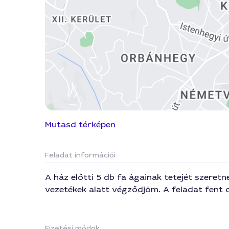
Mutasd térképen
Feladat információi
A ház előtti 5 db fa ágainak tetejét szeretn
vezetékek alatt végződjöm. A feladat fent 
Fizetési módok