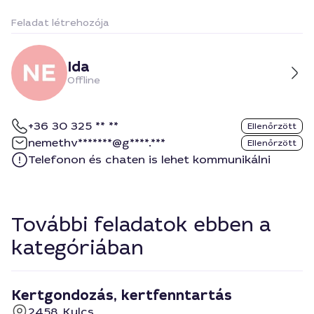
Feladat létrehozója
Ida
Offline
+36 30 325 ** **
Ellenőrzött
nemethv*******@g****.***
Ellenőrzött
Telefonon és chaten is lehet kommunikálni
További feladatok ebben a
kategóriában
Kertgondozás, kertfenntartás
2458, Kulcs