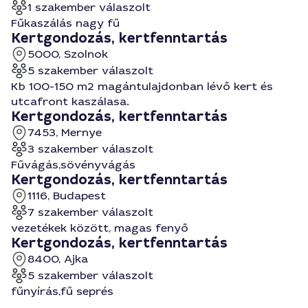
1 szakember válaszolt
Fűkaszálás nagy fű
Kertgondozás, kertfenntartás
5000, Szolnok
5 szakember válaszolt
Kb 100-150 m2 magántulajdonban lévő kert és
utcafront kaszálasa.
Kertgondozás, kertfenntartás
7453, Mernye
3 szakember válaszolt
Fűvágás,sövényvágás
Kertgondozás, kertfenntartás
1116, Budapest
7 szakember válaszolt
vezetékek között, magas fenyő
Kertgondozás, kertfenntartás
8400, Ajka
5 szakember válaszolt
fűnyírás,fű seprés