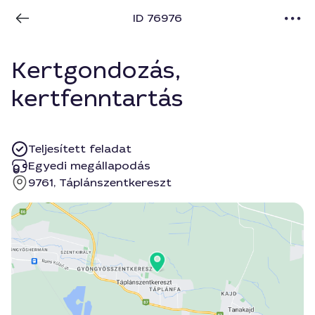
ID 76976
Kertgondozás,
kertfenntartás
Teljesített feladat
Egyedi megállapodás
9761, Táplánszentkereszt