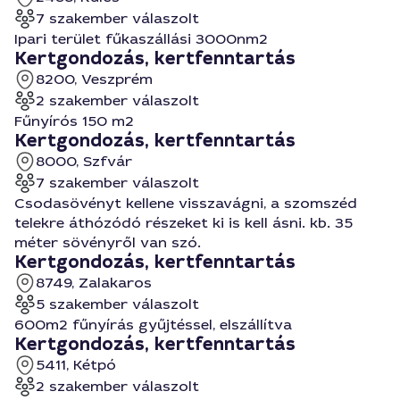
7 szakember válaszolt
Ipari terület fűkaszállási 3000nm2
Kertgondozás, kertfenntartás
8200, Veszprém
2 szakember válaszolt
Fűnyírós 150 m2
Kertgondozás, kertfenntartás
8000, Szfvár
7 szakember válaszolt
Csodasövényt kellene visszavágni, a szomszéd
telekre áthózódó részeket ki is kell ásni. kb. 35
méter sövényről van szó.
Kertgondozás, kertfenntartás
8749, Zalakaros
5 szakember válaszolt
600m2 fűnyírás gyűjtéssel, elszállítva
Kertgondozás, kertfenntartás
5411, Kétpó
2 szakember válaszolt