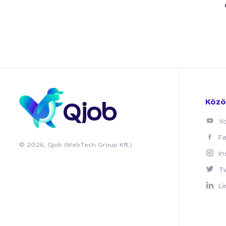
Közö
Y
F
© 2026, Qjob (WebTech Group Kft.)
I
T
Li