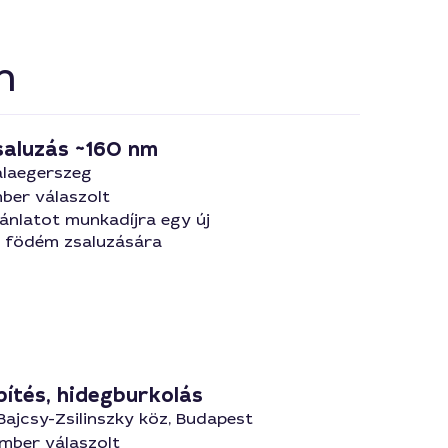
n
aluzás ~160 nm
alaegerszeg
ber válaszolt
ánlatot munkadíjra egy új
z födém zsaluzására
pítés, hidegburkolás
 Bajcsy-Zsilinszky köz, Budapest
mber válaszolt