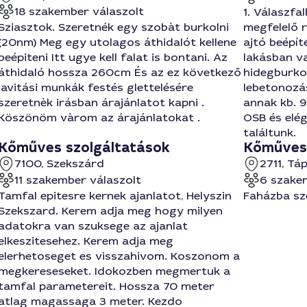
18 szakember válaszolt
1. Válaszfa
Sziasztok. Szeretnék egy szobàt burkolni
megfelelő 
(20nm) Meg egy utolagos áthidalót kellene
ajtó beépít
beépiteni Itt ugye kell falat is bontani. Az
lakásban va
áthidaló hossza 260cm És az ez következő
hidegburkol
javitási munkák festés glettelésére
lebetonozás
szeretnèk irásban árajánlatot kapni .
annak kb. 9
Köszönöm vàrom az árajánlatokat .
OSB és elé
találtunk.
Kőműves szolgáltatások
Kőműves 
7100, Szekszárd
2711, T
11 szakember válaszolt
6 szake
Tamfal epitesre kernek ajanlatot, Helyszin
Faházba sze
Szekszard. Kerem adja meg hogy milyen
adatokra van szuksege az ajanlat
elkeszitesehez. Kerem adja meg
elerhetoseget es visszahivom. Koszonom a
megkereseseket. Idokozben megmertuk a
tamfal parametereit. Hossza 70 meter
atlag magassaga 3 meter. Kezdo