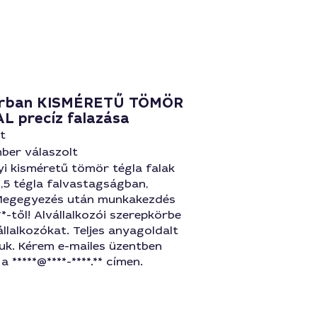
árban KISMÉRETŰ TÖMÖR
 precíz falazása
t
ber válaszolt
i kisméretű tömör tégla falak
1,5 tégla falvastagságban,
Megegyezés után munkakezdés
.**-től! Alvállalkozói szerepkörbe
llalkozókat. Teljes anyagoldalt
juk. Kérem e-mailes üzentben
 *****@****-****.** címen.