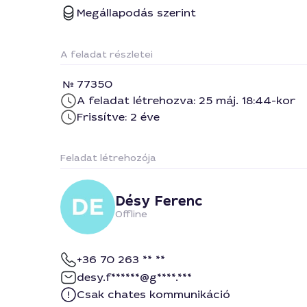
Megállapodás szerint
A feladat részletei
77350
A feladat létrehozva: 25 máj. 18:44-kor
Frissítve: 2 éve
Feladat létrehozója
Désy Ferenc
Offline
+36 70 263 ** **
desy.f******@g****.***
Csak chates kommunikáció