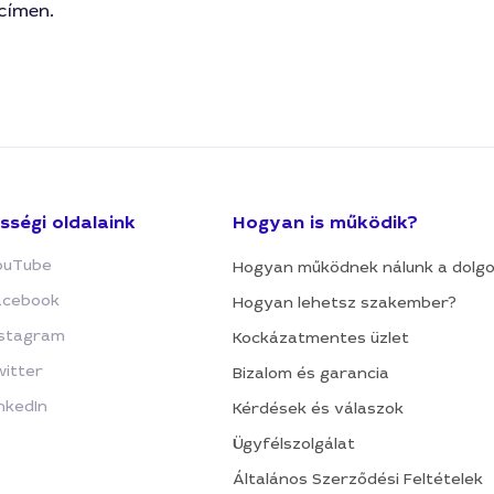
címen.
sségi oldalaink
Hogyan is működik?
ouTube
Hogyan működnek nálunk a dolg
acebook
Hogyan lehetsz szakember?
nstagram
Kockázatmentes üzlet
witter
Bizalom és garancia
nkedIn
Kérdések és válaszok
Ügyfélszolgálat
Általános Szerződési Feltételek