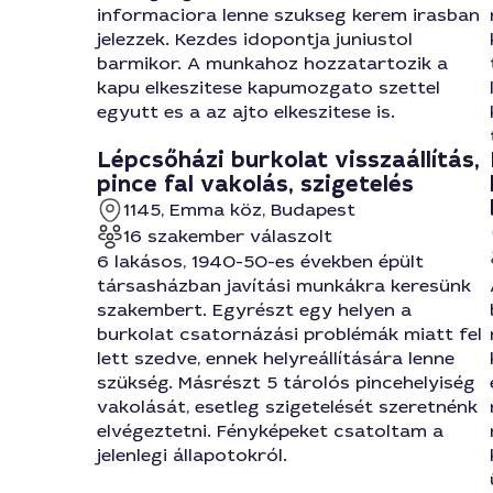
informaciora lenne szukseg kerem irasban
jelezzek. Kezdes idopontja juniustol
barmikor. A munkahoz hozzatartozik a
kapu elkeszitese kapumozgato szettel
egyutt es a az ajto elkeszitese is.
Lépcsőházi burkolat visszaállítás,
pince fal vakolás, szigetelés
1145, Emma köz, Budapest
16 szakember válaszolt
6 lakásos, 1940-50-es években épült
társasházban javítási munkákra keresünk
szakembert. Egyrészt egy helyen a
burkolat csatornázási problémák miatt fel
lett szedve, ennek helyreállítására lenne
szükség. Másrészt 5 tárolós pincehelyiség
vakolását, esetleg szigetelését szeretnénk
elvégeztetni. Fényképeket csatoltam a
jelenlegi állapotokról.