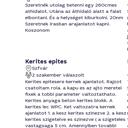
Szeretnék utolag betenni egy 260cmes
athidalot. Utána az áthidaló alatt a falat
elbontani. És a helységet kiburkolni. 20nm
Szeretnek irasban arajanlatot kapni.
Koszonom
Kerites epites
Szfvár
2 szakember válaszolt
Kerites epitesere kernek ajanlatot. Rajzot
csatoltam rola. a kapu es az ajto meretei
fixek a tobbi parameter valtoztathato.
Kerites anyaga beton kerites blokk. A
kerites lec WPC. Ket valtozatra kernek
ajanlatot 1, a kesz kerites szinezve 2, a kesz
kerites szigetelve es szinezve ( a szigeteles
vastagsaga 5 cm. Amennyiben tovabbi