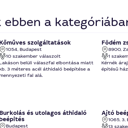
k ebben a kategóriába
Kőműves szolgáltatások
Födém zs
1054, Budapest
8900, Z
10 szakember válaszolt
1 szakem
Lakáson belüli válaszfal elbontása miatt
Kérnék áraj
kb. 3 méteres acél áthidaló beépítése a
építésű há
mennyezeti fal alá.
Burkolás és utolagos áthidaló
Ajtó beé
beépités
1065, 3,
Budapest
13 szake