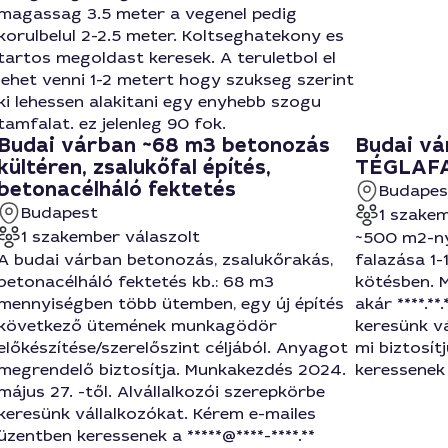
magassag 3.5 meter a vegenel pedig
korulbelul 2-2.5 meter. Koltseghatekony es
tartos megoldast keresek. A teruletbol el
lehet venni 1-2 metert hogy szukseg szerint
ki lehessen alakitani egy enyhebb szogu
tamfalat. ez jelenleg 90 fok.
Budai várban ~68 m3 betonozás
Budai v
kültéren, zsalukőfal építés,
TÉGLAFAL
betonacélháló fektetés
Budapes
Budapest
1 szakem
1 szakember válaszolt
~500 m2-ny
A budai várban betonozás, zsalukőrakás,
falazása 1-
betonacélháló fektetés kb.: 68 m3
kötésben. 
mennyiségben több ütemben, egy új építés
akár ****.**
következő ütemének munkagödör
keresünk vá
előkészítése/szerelőszint céljából. Anyagot
mi biztosít
megrendelő biztosítja. Munkakezdés 2024.
keressenek a
május 27. -től. Alvállalkozói szerepkörbe
keresünk vállalkozókat. Kérem e-mailes
üzentben keressenek a *****@****-****.**