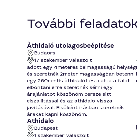
További feladato
Àthidaló utolagosbeépitése
Budaörs
17 szakember válaszolt
adott egy 4meteres belmagasságú helység
és szeretnék 2meter magasságban betenni
egy 260centis àthidalót és alatta a falat
elbontani erre szeretnék kérni egy
árajánlatot köszönöm persze sitt
elszállitással és az athidalo vissza
javitásával. Elsőként irásban szeretnék
árakat kapni köszönöm.
Athidalo
Budapest
1 szakember válaszolt