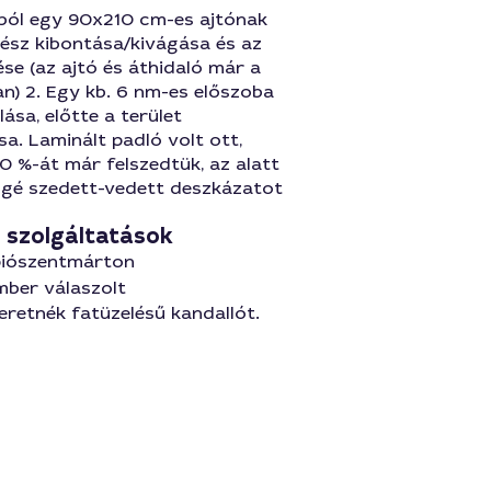
lból egy 90x210 cm-es ajtónak
rész kibontása/kivágása és az
ése (az ajtó és áthidaló már a
n) 2. Egy kb. 6 nm-es előszoba
ása, előtte a terület
a. Laminált padló volt ott,
0 %-át már felszedtük, az alatt
ggé szedett-vedett deszkázatot
szolgáltatások
ápiószentmárton
mber válaszolt
retnék fatüzelésű kandallót.