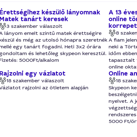
Érettségihez készülő lányomnak
A 13 éve
Matek tanárt keresek
online t
korrepet
3 szakember válaszolt
8 szake
A lányom emelt szintű matek érettségire
készül és még az utolsó hónapra szeretnék
A fiam jele
mellé egy tanárt fogadni. Heti 3x2 órára
neki a Tör
gondoltam és lehetőleg skypeon keresztül.
időm ebben 
Fizetés: 5000Ft/alkalom
tapasztalt 
online okta
Rajzolni egy vázlatot
Online a
18 szakember válaszolt
18 szake
Vázlatot rajzolni az ötletem alapján
Skypeon ke
beszélgetn
nyelvet. A 
végzettségg
rendszeres 
5000 Ft/ór