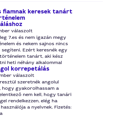
s fiamnak keresek tanárt
örténelem
áláshoz
mber válaszolt
nleg 7.es és nem igazán megy
ténelem és nekem sajnos nincs
segíteni. Ezért keresnék egy
történelem tanárt, aki kész
tni heti néhány alkalommal
ngol korrepetálás
mber válaszolt
resztül szeretnék angolul
i, hogy gyakorolhassam a
jelentkező nem kell, hogy tanári
el rendelkezzen, elég ha
használója a nyelvnek. Fizetés:
a