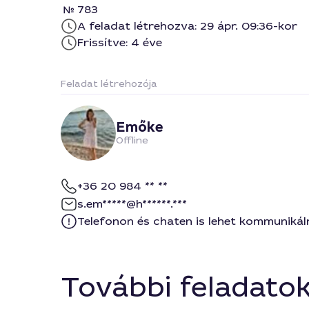
783
A feladat létrehozva: 29 ápr. 09:36-kor
Frissítve: 4 éve
Feladat létrehozója
Emőke
Offline
+36 20 984 ** **
s.em*****@h******.***
Telefonon és chaten is lehet kommunikál
További feladato