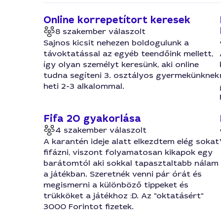
Online korrepetítort keresek
8 szakember válaszolt
Sajnos kicsit nehezen boldogulunk a
távoktatással az egyéb teendőink mellett,
így olyan személyt keresünk, aki online
tudna segíteni 3. osztályos gyermekünknek
heti 2-3 alkalommal.
Fifa 20 gyakorlása
4 szakember válaszolt
A karantén ideje alatt elkezdtem elég sokat
fifázni, viszont folyamatosan kikapok egy
barátomtól aki sokkal tapasztaltabb nálam
a játékban. Szeretnék venni pár órát és
megismerni a különböző tippeket és
trükköket a játékhoz :D. Az "oktatásért"
3000 Forintot fizetek.