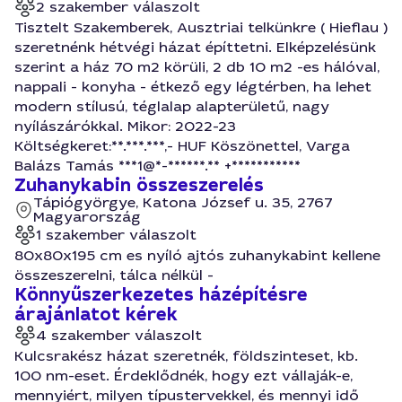
2 szakember válaszolt
Tisztelt Szakemberek, Ausztriai telkünkre ( Hieflau )
szeretnénk hétvégi házat építtetni. Elképzelésünk
szerint a ház 70 m2 körüli, 2 db 10 m2 -es hálóval,
nappali - konyha - étkező egy légtérben, ha lehet
modern stílusú, téglalap alapterületű, nagy
nyílászárókkal. Mikor: 2022-23
Költségkeret:**.***.***,- HUF Köszönettel, Varga
Balázs Tamás ***1@*-******.** +***********
Zuhanykabin összeszerelés
Tápiógyörgye, Katona József u. 35, 2767
Magyarország
1 szakember válaszolt
80x80x195 cm es nyíló ajtós zuhanykabint kellene
összeszerelni, tálca nélkül -
Könnyűszerkezetes házépítésre
árajánlatot kérek
4 szakember válaszolt
Kulcsrakész házat szeretnék, földszinteset, kb.
100 nm-eset. Érdeklődnék, hogy ezt vállaják-e,
mennyiért, milyen típustervekkel, és mennyi idő