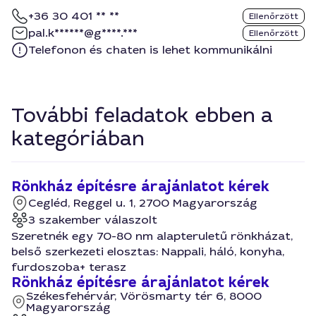
+36 30 401 ** **
Ellenőrzött
pal.k******@g****.***
Ellenőrzött
Telefonon és chaten is lehet kommunikálni
További feladatok ebben a
kategóriában
Rönkház építésre árajánlatot kérek
Cegléd, Reggel u. 1, 2700 Magyarország
3 szakember válaszolt
Szeretnék egy 70-80 nm alapteruletű rönkházat,
belső szerkezeti elosztas: Nappali, háló, konyha,
furdoszoba+ terasz
Rönkház építésre árajánlatot kérek
Székesfehérvár, Vörösmarty tér 6, 8000
Magyarország