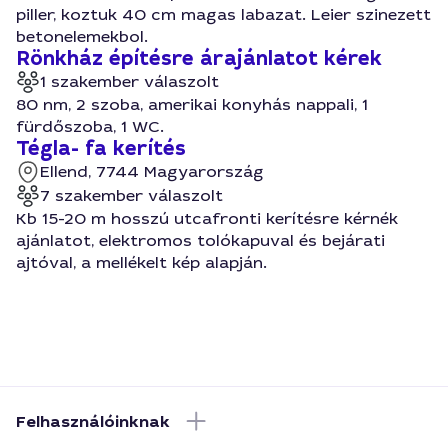
piller, koztuk 40 cm magas labazat. Leier szinezett
betonelemekbol.
Rönkház építésre árajánlatot kérek
1 szakember válaszolt
80 nm, 2 szoba, amerikai konyhás nappali, 1
fürdőszoba, 1 WC.
Tégla- fa kerítés
Ellend, 7744 Magyarország
7 szakember válaszolt
Kb 15-20 m hosszú utcafronti kerítésre kérnék
ajánlatot, elektromos tolókapuval és bejárati
ajtóval, a mellékelt kép alapján.
Felhasználóinknak