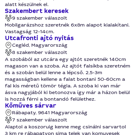
alatt készülnek el.
Szakembert keresek
9 szakember válaszolt
Mobilgarázshoz szeretnék 6x8m alapot kialakítani.
Vastagság 12-14cm.
Utcafronti ajtó nyitás
Cegléd, Magyarország
8 szakember válaszolt
A szobából az utcára egy ajtót szeretnék 140cm
magason van a szoba. Az ajtót falsíkba szeretném
és a szobán belül lenne a lépcső. 2,5-3m
magasságban kellene a falat bontani 50-60cm a
fal kis méretű tömör tégla. A szoba ki van már
ásva nagyjából ki betonozva így már a házon belül
is hozzá férni a bontandó felülethez.
Kőműves sárvar
Rábapaty, 9641 Magyarország
7 szakember válaszolt
Alaptol a koszoruig kenne meg csinálni sarvartol
3 km re rábapatyon sima telek van komuvesek