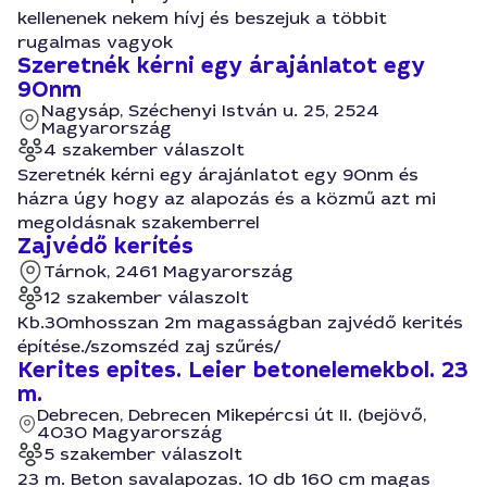
kellenenek nekem hívj és beszejuk a többit
rugalmas vagyok
Szeretnék kérni egy árajánlatot egy
90nm
Nagysáp, Széchenyi István u. 25, 2524
Magyarország
4 szakember válaszolt
Szeretnék kérni egy árajánlatot egy 90nm és
házra úgy hogy az alapozás és a közmű azt mi
megoldásnak szakemberrel
Zajvédő kerítés
Tárnok, 2461 Magyarország
12 szakember válaszolt
Kb.30mhosszan 2m magasságban zajvédő kerités
építése./szomszéd zaj szűrés/
Kerites epites. Leier betonelemekbol. 23
m.
Debrecen, Debrecen Mikepércsi út II. (bejövő,
4030 Magyarország
5 szakember válaszolt
23 m. Beton savalapozas. 10 db 160 cm magas