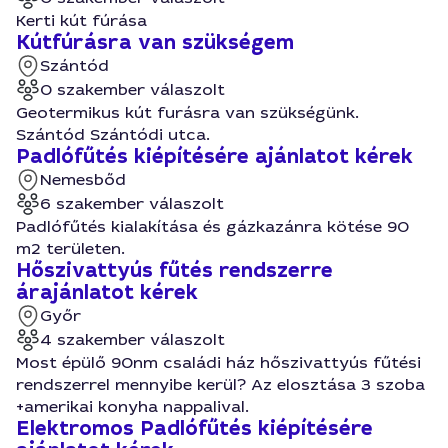
Kerti kút fúrása
Kútfúrásra van szükségem
Szántód
0 szakember válaszolt
Geotermikus kút furásra van szükségünk.
Szántód Szántódi utca.
Padlófűtés kiépítésére ajánlatot kérek
Nemesbőd
6 szakember válaszolt
Padlófűtés kialakítása és gázkazánra kötése 90
m2 területen.
Hőszivattyús fűtés rendszerre
árajánlatot kérek
Győr
4 szakember válaszolt
Most épülő 90nm családi ház hőszivattyús fűtési
rendszerrel mennyibe kerül? Az elosztása 3 szoba
+amerikai konyha nappalival.
Elektromos Padlófűtés kiépítésére