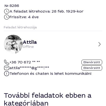
8286
A feladat létrehozva: 28 feb. 19:29-kor
Frissítve: 4 éve
Feladat létrehozója
Attila
Offline
+36 70 672 ** **
Ellenőrzött
attila*******@g****.***
Ellenőrzött
Telefonon és chaten is lehet kommunikálni
További feladatok ebben a
kategóriában