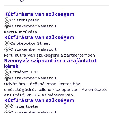
Kútfúrásra van szükségem
Őriszentpéter
0 szakember válaszolt
Kerti kút fúrása
Kútfúrásra van szükségem
Csipkebokor Street
0 szakember válaszolt
kerti kutra van szuksegem a zartkertemben
Szennyvíz szippantásra árajánlatot
kérek
Erzsébet u. 13
0 szakember válaszolt
Üdvözlöm. Törökbálinton, kertes ház
emésztőgödrét kellene kiszippantani. Az emésztő,
az utcától kb. 25-30 méterre van.
Kútfúrásra van szükségem
Őriszentpéter
0 szakember válaszolt