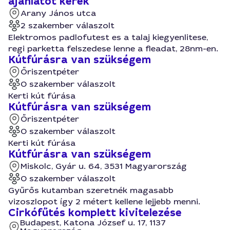
ajánlatot kérek
Arany János utca
2 szakember válaszolt
Elektromos padlofutest es a talaj kiegyenlitese,
regi parketta felszedese lenne a fleadat, 28nm-en.
Kútfúrásra van szükségem
Őriszentpéter
0 szakember válaszolt
Kerti kút fúrása
Kútfúrásra van szükségem
Őriszentpéter
0 szakember válaszolt
Kerti kút fúrása
Kútfúrásra van szükségem
Miskolc, Gyár u. 64, 3531 Magyarország
0 szakember válaszolt
Gyűrős kutamban szeretnék magasabb
vizoszlopot így 2 métert kellene lejjebb menni.
Cirkófűtés komplett kivitelezése
Budapest, Katona József u. 17, 1137