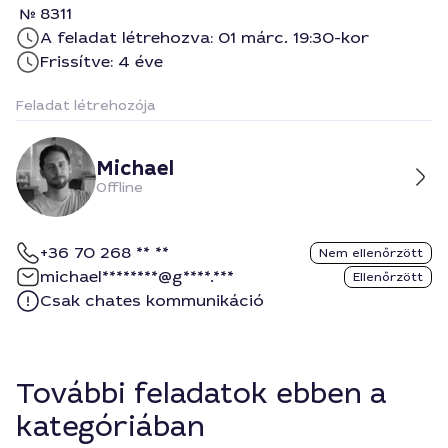
8311
A feladat létrehozva: 01 márc. 19:30-kor
Frissítve: 4 éve
Feladat létrehozója
Michael
Offline
+36 70 268 ** **
Nem ellenőrzött
michael********@g****.***
Ellenőrzött
Csak chates kommunikáció
További feladatok ebben a
kategóriában