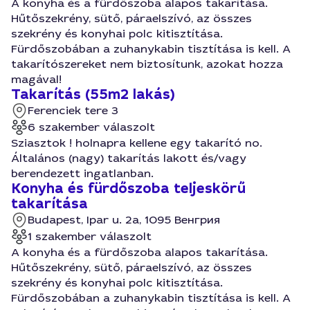
A konyha és a fürdőszoba alapos takarítása.
Hűtőszekrény, sütő, páraelszívó, az összes
szekrény és konyhai polc kitisztítása.
Fürdőszobában a zuhanykabin tisztítása is kell. A
takarítószereket nem biztosítunk, azokat hozza
magával!
Takarítás (55m2 lakás)
Ferenciek tere 3
6 szakember válaszolt
Sziasztok ! holnapra kellene egy takarító no.
Általános (nagy) takarítás lakott és/vagy
berendezett ingatlanban.
Konyha és fürdőszoba teljeskörű
takarítása
Budapest, Ipar u. 2a, 1095 Венгрия
1 szakember válaszolt
A konyha és a fürdőszoba alapos takarítása.
Hűtőszekrény, sütő, páraelszívó, az összes
szekrény és konyhai polc kitisztítása.
Fürdőszobában a zuhanykabin tisztítása is kell. A