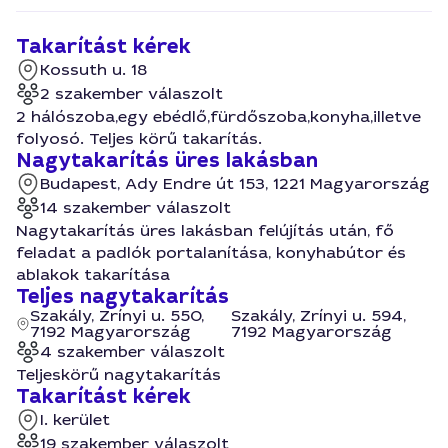
Takarítást kérek
Kossuth u. 18
2 szakember válaszolt
2 hálószoba,egy ebédlő,fürdőszoba,konyha,illetve
folyosó. Teljes körű takarítás.
Nagytakarítás üres lakásban
Budapest, Ady Endre út 153, 1221 Magyarország
14 szakember válaszolt
Nagytakarítás üres lakásban felújítás után, fő
feladat a padlók portalanítása, konyhabútor és
ablakok takarítása
Teljes nagytakarítás
Szakály, Zrínyi u. 550,
Szakály, Zrínyi u. 594,
7192 Magyarország
7192 Magyarország
4 szakember válaszolt
Teljeskörű nagytakarítás
Takarítást kérek
I. kerület
19 szakember válaszolt