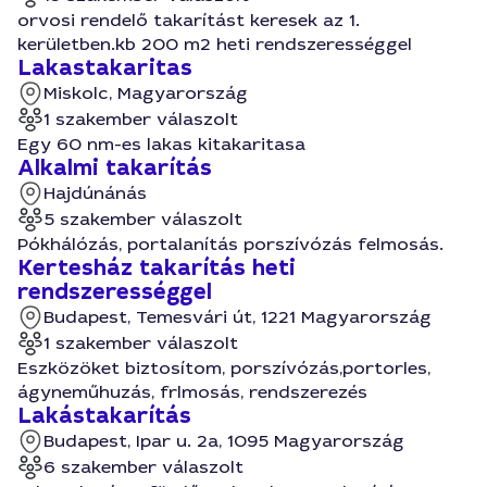
orvosi rendelő takarítást keresek az 1.
kerületben.kb 200 m2 heti rendszerességgel
Lakastakaritas
Miskolc, Magyarország
1 szakember válaszolt
Egy 60 nm-es lakas kitakaritasa
Alkalmi takarítás
Hajdúnánás
5 szakember válaszolt
Pókhálózás, portalanítás porszívózás felmosás.
Kertesház takarítás heti
rendszerességgel
Budapest, Temesvári út, 1221 Magyarország
1 szakember válaszolt
Eszközöket biztosítom, porszívózás,portorles,
ágyneműhuzás, frlmosás, rendszerezés
Lakástakarítás
Budapest, Ipar u. 2a, 1095 Magyarország
6 szakember válaszolt