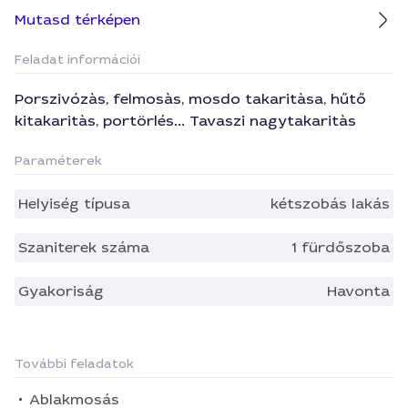
Mutasd térképen
Feladat információi
Porszivózàs, felmosàs, mosdo takaritàsa, hűtő
kitakaritàs, portörlés... Tavaszi nagytakaritàs
Paraméterek
Helyiség típusa
kétszobás lakás
Szaniterek száma
1 fürdőszoba
Gyakoriság
Havonta
További feladatok
Ablakmosás