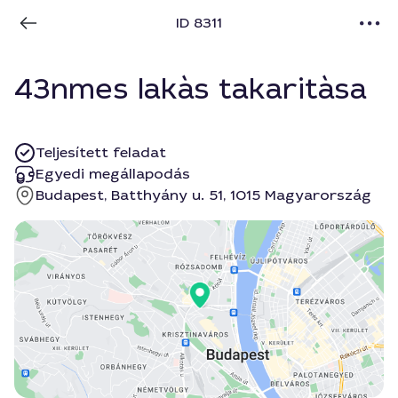
ID 8311
43nmes lakàs takaritàsa
Teljesített feladat
Egyedi megállapodás
Budapest, Batthyány u. 51, 1015 Magyarország