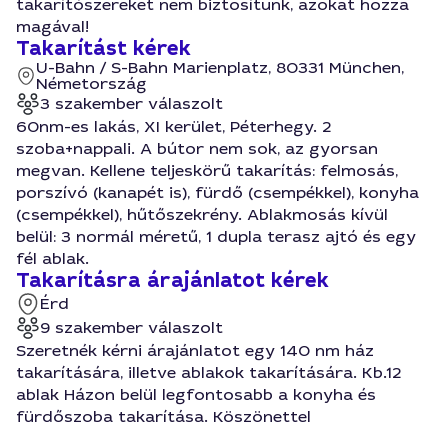
takarítószereket nem biztosítunk, azokat hozza
magával!
Takarítást kérek
U-Bahn / S-Bahn Marienplatz, 80331 München,
Németország
3 szakember válaszolt
60nm-es lakás, XI kerület, Péterhegy. 2
szoba+nappali. A bútor nem sok, az gyorsan
megvan. Kellene teljeskörű takarítás: felmosás,
porszívó (kanapét is), fürdő (csempékkel), konyha
(csempékkel), hűtőszekrény. Ablakmosás kívül
belül: 3 normál méretű, 1 dupla terasz ajtó és egy
fél ablak.
Takarításra árajánlatot kérek
Érd
9 szakember válaszolt
Szeretnék kérni árajánlatot egy 140 nm ház
takarítására, illetve ablakok takarítására. Kb.12
ablak Házon belül legfontosabb a konyha és
fürdőszoba takarítása. Köszönettel