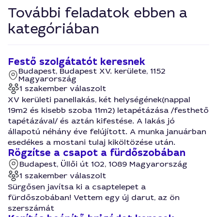
További feladatok ebben a
kategóriában
Festő szolgátatót keresnek
Budapest, Budapest XV. kerülete, 1152
Magyarország
1 szakember válaszolt
XV kerületi panellakás, két helységének(nappal
19m2 és kisebb szoba 11m2) letapétázása /festhető
tapétázával/ és aztán kifestése. A lakás jó
állapotú néhány éve felújított. A munka januárban
esedékes a mostani tulaj kiköltözése után.
Rögzítse a csapot a fürdőszobában
Budapest, Üllői út 102, 1089 Magyarország
1 szakember válaszolt
Sürgősen javítsa ki a csaptelepet a
fürdőszobában! Vettem egy új darut, az ön
szerszámát