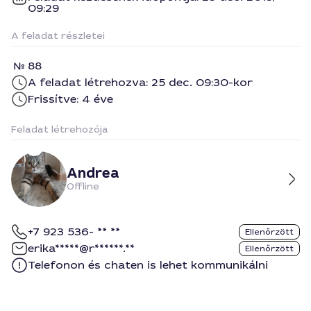
09:29
A feladat részletei
88
A feladat létrehozva: 25 dec. 09:30-kor
Frissítve: 4 éve
Feladat létrehozója
Andrea
Offline
+7 923 536- ** **
Ellenőrzött
erika*****@r******.**
Ellenőrzött
Telefonon és chaten is lehet kommunikálni