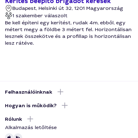
Kerítés beépítő brigádot keresek
Budapest, Helsinki út 32, 1201 Magyarország
1 szakember válaszolt
Be kell építeni egy kerítést, rudak 4m, ebből, egy
métert megy a földbe 3 métert fel. Horizontálisan
lesznek összekötve és a profillap is horizontálisan
lesz rátéve.
Felhasználóinknak
Hogyan is működik?
Rólunk
Alkalmazás letőltése