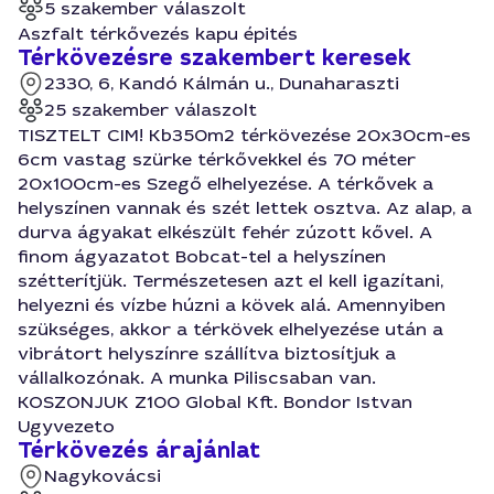
5 szakember válaszolt
Aszfalt térkővezés kapu épités
Térkövezésre szakembert keresek
2330, 6, Kandó Kálmán u., Dunaharaszti
25 szakember válaszolt
TISZTELT CIM! Kb350m2 térkövezése 20x30cm-es
6cm vastag szürke térkővekkel és 70 méter
20x100cm-es Szegő elhelyezése. A térkővek a
helyszínen vannak és szét lettek osztva. Az alap, a
durva ágyakat elkészült fehér zúzott kővel. A
finom ágyazatot Bobcat-tel a helyszínen
szétterítjük. Természetesen azt el kell igazítani,
helyezni és vízbe húzni a kövek alá. Amennyiben
szükséges, akkor a térkövek elhelyezése után a
vibrátort helyszínre szállítva biztosítjuk a
vállalkozónak. A munka Piliscsaban van.
KOSZONJUK Z100 Global Kft. Bondor Istvan
Ugyvezeto
Térkövezés árajánlat
Nagykovácsi