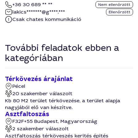
+36 30 689 ** **
Nem ellenőrzött
lakics*******@g****.***
Ellenőrzött
Csak chates kommunikáció
További feladatok ebben a
kategóriában
Térkövezés árajánlat
Pécel
20 szakember válaszolt
Kb 80 M2 terület térkövezése, a terület alapja
nagyjából elő van készítve.
Asztfaltoszás
F32F+55 Budapest, Magyarország
2 szakember válaszolt
Asztfaltoszás térköveszés kerités épités