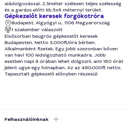
aládolgozással. 2.5méter szélesen teljes szélesség
és a garázs előtt kb.5x6 méternyi terület.
Gépkezelőt keresek forgókotróra
Budapest, Algyógyi u., 1106 Magyarország
1 szakember válaszolt
Elsősorban beugrós gépkezelőt keresek
Budapesten. Netto 3.000ft/óra bérben.
Alkalmanként fizetek. Egy jobb szezonban bőven
van havi 100 ledolgozható munkaóra. Jobb
esetben napi 8 órában lehet dolgozni, ami 160 órát
jelent ugye egy hónapban. Az az 480.000ft netto.
Tapasztalt gépkezelő előnyben részesül.
Felhasználóinknak