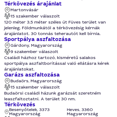
Térkövezés árajánlat
Martonvásár
15 szakember válaszolt
120 méter 3,5 méter széles út Füves terület van
jelenleg. Földmunkától a térkövezésig kérnák
árajánlatot. 30 tonnás teherautót kell bírnia.
Sportpálya aszfaltozása
Gárdony, Magyarország
9 szakember válaszolt
Családi házhoz tartozó, kisméretű salakos
sportpálya aszfaltborítással való ellátásra kérek
árajánlatokat.
Garázs aszfaltozása
Budaörs, Magyarország
15 szakember válaszolt
Budaörsi családi házunk garázsát szeretném
leaszfaltoztatni. A terület 30 nm.
Térkövezés
Besenyőtelek, 3373
Heves, 3360
Magyarország
Magyarország