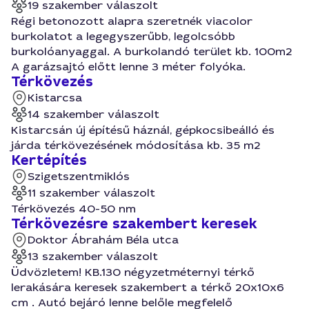
19 szakember válaszolt
Régi betonozott alapra szeretnék viacolor
burkolatot a legegyszerűbb, legolcsóbb
burkolóanyaggal. A burkolandó terület kb. 100m2
A garázsajtó előtt lenne 3 méter folyóka.
Térkövezés
Kistarcsa
14 szakember válaszolt
Kistarcsán új építésű háznál, gépkocsibeálló és
járda térkövezésének módosítása kb. 35 m2
Kertépítés
Szigetszentmiklós
11 szakember válaszolt
Térkövezés 40-50 nm
Térkövezésre szakembert keresek
Doktor Ábrahám Béla utca
13 szakember válaszolt
Üdvözletem! KB.130 négyzetméternyi térkő
lerakására keresek szakembert a térkő 20x10x6
cm . Autó bejáró lenne belőle megfelelő