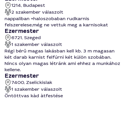
1214, Budapest
2 szakember válaszolt
nappaliban +haloszobaban rudkarnis
felszerelese,még ne vettuk meg a karnisokat
Ezermester
6721, Szeged
1 szakember válaszolt
Régi bérű magas lakásban kell kb. 3 m magasan
két darab karnist felfúrni két külön szobában.
Nincs olyan magas létránk ami ehhez a munkához
kellene.
Ezermester
7400, Zselickislak
1 szakember válaszolt
Öntöttvas kàd àtfestése