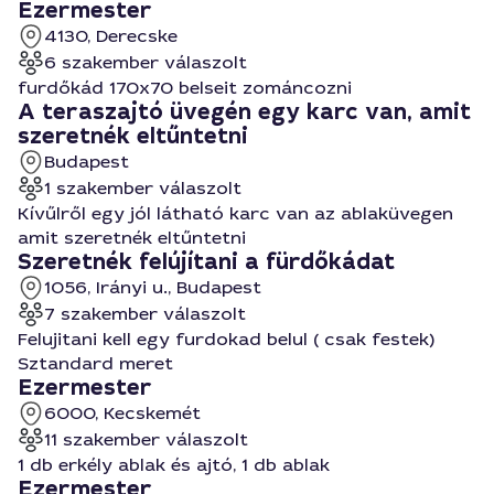
Ezermester
4130, Derecske
6 szakember válaszolt
furdőkád 170x70 belseit zománcozni
A teraszajtó üvegén egy karc van, amit
szeretnék eltűntetni
Budapest
1 szakember válaszolt
Kívűlről egy jól látható karc van az ablaküvegen
amit szeretnék eltűntetni
Szeretnék felújítani a fürdőkádat
1056, Irányi u., Budapest
7 szakember válaszolt
Felujitani kell egy furdokad belul ( csak festek)
Sztandard meret
Ezermester
6000, Kecskemét
11 szakember válaszolt
1 db erkély ablak és ajtó, 1 db ablak
Ezermester