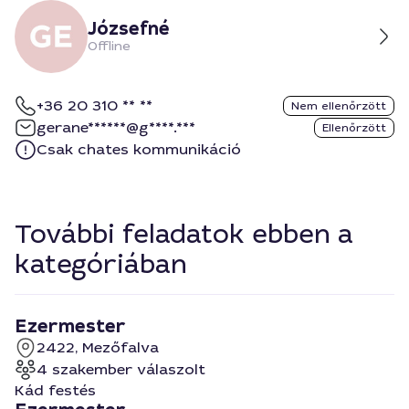
Józsefné
Offline
+36 20 310 ** **
Nem ellenőrzött
gerane******@g****.***
Ellenőrzött
Csak chates kommunikáció
További feladatok ebben a
kategóriában
Ezermester
2422, Mezőfalva
4 szakember válaszolt
Kád festés