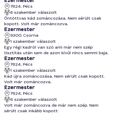
Ezermester
7624, Pécs
8 szakember válaszolt
Öntöttvas kád zomàncozàsa. Nem sérült csak
kopott. Volt már zománcozva.
Ezermester
9300, Csorna
1 szakember válaszolt
Egy régi kadról van szó ami már nem szép
tisztitás után sem de azon kívűl nincs semmi baja.
Ezermester
7624, Pécs
1 szakember válaszolt
Kád újra zománcozása. Nem sérült csak kopott.
Volt már zománcozva.
Ezermester
7624, Pécs
6 szakember válaszolt
Volt már zománcozva de már nem szép. Nem
sérült csak inkább kopott