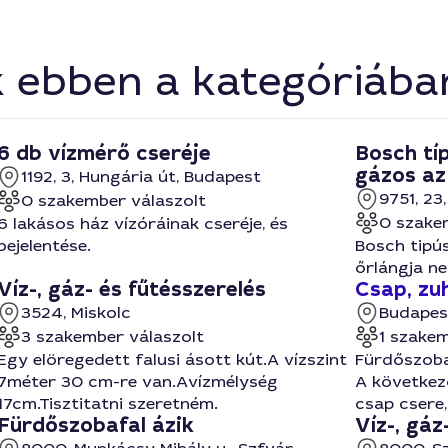
k ebben a kategóriába
6 db vízmérő cseréje
Bosch tí
gázos az
1192, 3, Hungária út, Budapest
9751, 23
0 szakember válaszolt
0 szake
6 lakásos ház vízóráinak cseréje, és
bejelentése.
Bosch tipús
őrlángja ne
Víz-, gáz- és fűtésszerelés
Csap, zu
3524, Miskolc
Budapes
3 szakember válaszolt
1 szakem
Egy elöregedett falusi ásott kút.A vízszint
Fürdőszoba
7méter 30 cm-re van.Avízmélység
A következő
17cm.Tisztitatni szeretném.
csap csere,
Fürdőszobafal ázik
Víz-, gáz