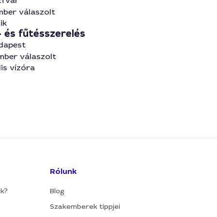
zfvár
mber válaszolt
ik
- és fűtésszerelés
udapest
mber válaszolt
lis vízóra
Rólunk
ok?
Blog
Szakemberek tippjei