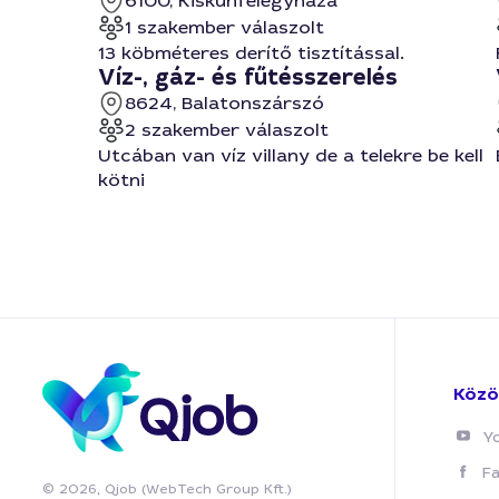
6100, Kiskunfélegyháza
1 szakember válaszolt
13 köbméteres derítő tisztítással.
Víz-, gáz- és fűtésszerelés
8624, Balatonszárszó
2 szakember válaszolt
Utcában van víz villany de a telekre be kell
kötni
Közö
Y
F
© 2026, Qjob (WebTech Group Kft.)