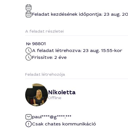
Feladat kezdésének időpontja: 23 aug. 20
A feladat részletei
98801
A feladat létrehozva: 23 aug. 15:55-kor
Frissítve: 2 éve
Feladat létrehozója
Nikoletta
Offline
paul****@g****.***
Csak chates kommunikáció