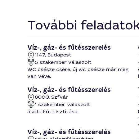
További feladato
Víz-, gáz- és fűtésszerelés
1147, Budapest
5 szakember válaszolt
WC csésze csere, új wc csésze már meg
van véve.
Víz-, gáz- és fűtésszerelés
8000, Szfvár
1 szakember válaszolt
ásott kút tisztítása
Víz-, gáz- és fűtésszerelés