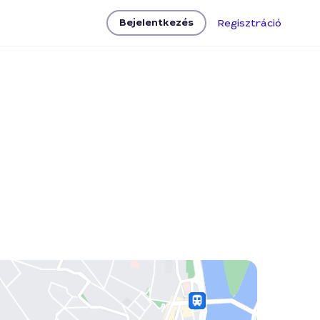
Bejelentkezés
Regisztráció