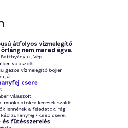
n
pusú átfolyos vízmelegítő
 őrláng nem marad égve.
, Batthyány u., Vép
mber válaszolt
u gázos vízmelegítő bojler
m jó
hanyfej csere
t
ber válaszolt
i munkalatokra keresek szakit.
k lennének a feladatok: régi
 kád zuhanyfej + csap csere.
- és fűtésszerelés