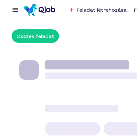
Feladat létrehozása
F
Összes feladat