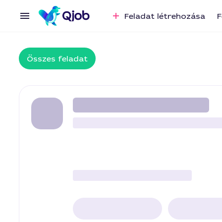
Feladat létrehozása
F
Összes feladat