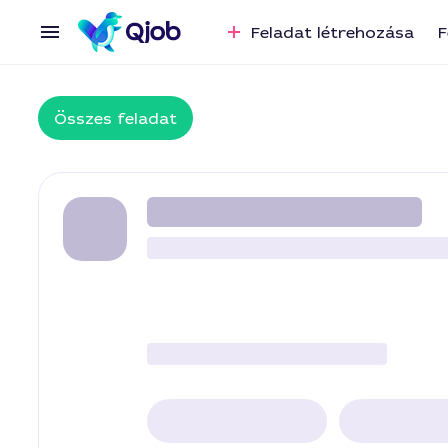
Feladat létrehozása
F
Összes feladat