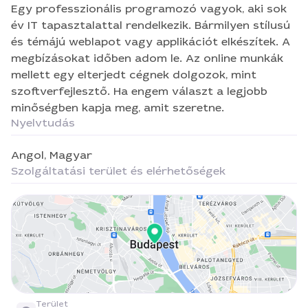
szoftverfejlesztő. Ha engem választ a legjobb
Egy professzionális programozó vagyok, aki sok
minőségben kapja meg, amit szeretne.
év IT tapasztalattal rendelkezik. Bármilyen stílusú
és témájú weblapot vagy applikációt elkészítek. A
megbízásokat időben adom le. Az online munkák
mellett egy elterjedt cégnek dolgozok, mint
szoftverfejlesztő. Ha engem választ a legjobb
minőségben kapja meg, amit szeretne.
Nyelvtudás
Angol,
Magyar
Szolgáltatási terület és elérhetőségek
Terület