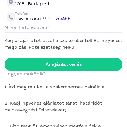
1013 ,
Budapest
Telefon
+36 30 880 ** **
Tovább
Mi várható ezután?
Kérj árajánlatot ettől a szakembertől! Ez ingyenes,
megbízási kötelezettség nélkül.
Árajánlatkérés
Hogyan működik?
1. Írd meg mit kell a szakembernek csinálnia
2. Kapj ingyenes ajánlatot (árat, határidőt,
munkavégzési feltételeket)
3. Bízd meg őt, amennyiben megfelelőek a