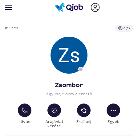
477
ID 11303
Zsombor
egy ideje nem elérhető
Hívás
Árajánlat
Értékelj
Egyéb
kérése