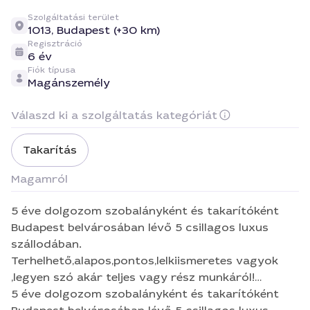
Szolgáltatási terület
1013,
Budapest (+30 km)
Regisztráció
6 év
Fiók típusa
Magánszemély
Válaszd ki a szolgáltatás kategóriát
Takarítás
Magamról
5 éve dolgozom szobalányként és takarítóként
Budapest belvárosában lévő 5 csillagos luxus
szállodában.
Terhelhető,alapos,pontos,lelkiismeretes vagyok
,legyen szó akár teljes vagy rész munkáról!
Dolgoztam felszolgálóként es mosogatóként is
5 éve dolgozom szobalányként és takarítóként