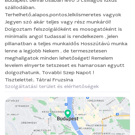
minimalis angol tudassal is rendelkezem , jelen
Budapest belvárosában lévő 5 csillagos luxus
pillanatban a teljes munkaidős Hosszútávú munka
szállodában.
lenne a legjobb Nekem , de termeszetesen
Terhelhető,alapos,pontos,lelkiismeretes vagyok
meghallgatok minden lehetőséget! Remelem
,legyen szó akár teljes vagy rész munkáról!
levelem elnyerte tetszeset es hamarosan egyutt
Dolgoztam felszolgálóként es mosogatóként is
dolgozhatunk. Tovabbi Szep Napot ! Tisztelettel:.
minimalis angol tudassal is rendelkezem , jelen
Tátrai Fruzsina
pillanatban a teljes munkaidős Hosszútávú munka
lenne a legjobb Nekem , de termeszetesen
meghallgatok minden lehetőséget! Remelem
levelem elnyerte tetszeset es hamarosan egyutt
dolgozhatunk. Tovabbi Szep Napot !
Tisztelettel:. Tátrai Fruzsina
Szolgáltatási terület és elérhetőségek