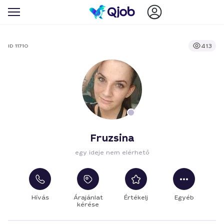
413
ID 11710
Fruzsina
egy ideje nem elérhető
Hívás
Árajánlat
Értékelj
Egyéb
kérése