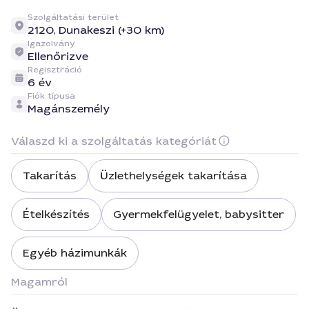
Szolgáltatási terület
2120,
Dunakeszi (+30 km)
Igazolvány
Ellenőrizve
Regisztráció
6 év
Fiók típusa
Magánszemély
Válaszd ki a szolgáltatás kategóriát
Takarítás
Üzlethelységek takarítása
Ételkészítés
Gyermekfelügyelet, babysitter
Egyéb házimunkák
Magamról