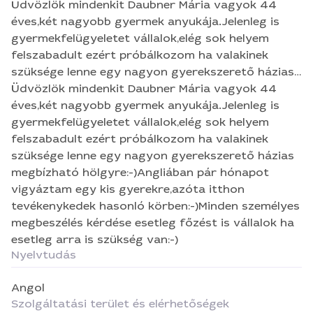
Üdvözlök mindenkit Daubner Mária vagyok 44
éves,két nagyobb gyermek anyukája.Jelenleg is
gyermekfelügyeletet vállalok,elég sok helyem
felszabadult ezért próbálkozom ha valakinek
szüksége lenne egy nagyon gyerekszerető házias
megbízható hölgyre:-)Angliában pár hónapot
Üdvözlök mindenkit Daubner Mária vagyok 44
vigyáztam egy kis gyerekre,azóta itthon
éves,két nagyobb gyermek anyukája.Jelenleg is
tevékenykedek hasonló körben:-)Minden személyes
gyermekfelügyeletet vállalok,elég sok helyem
megbeszélés kérdése esetleg főzést is vállalok ha
felszabadult ezért próbálkozom ha valakinek
esetleg arra is szükség van:-)
szüksége lenne egy nagyon gyerekszerető házias
megbízható hölgyre:-)Angliában pár hónapot
vigyáztam egy kis gyerekre,azóta itthon
tevékenykedek hasonló körben:-)Minden személyes
megbeszélés kérdése esetleg főzést is vállalok ha
esetleg arra is szükség van:-)
Nyelvtudás
Angol
Szolgáltatási terület és elérhetőségek