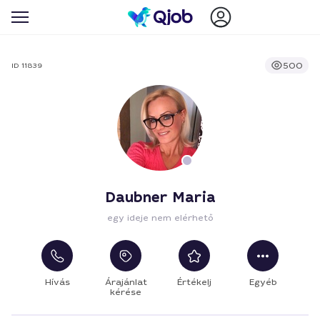
500
ID 11839
Daubner Maria
egy ideje nem elérhető
Hívás
Árajánlat
Értékelj
Egyéb
kérése