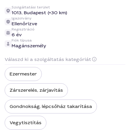
Szolgáltatási terület
1013,
Budapest (+30 km)
Igazolvány
Ellenőrizve
Regisztráció
6 év
Fiók típusa
Magánszemély
Válaszd ki a szolgáltatás kategóriát
Ezermester
Zárszerelés, zárjavítás
Gondnokság, lépcsőház takarítása
Vegytisztítás