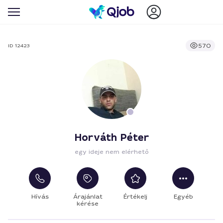
570
ID 12423
Horváth Péter
egy ideje nem elérhető
Hívás
Árajánlat
Értékelj
Egyéb
kérése