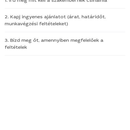
1. Írd meg mit kell a szakembernek csinálnia
2. Kapj ingyenes ajánlatot (árat, határidőt,
munkavégzési feltételeket)
3. Bízd meg őt, amennyiben megfelelőek a
feltételek