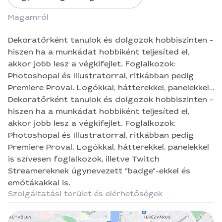
Magamról
Dekoratőrként tanulok és dolgozok hobbiszinten -
hiszen ha a munkádat hobbiként teljesíted el,
akkor jobb lesz a végkifejlet. Foglalkozok:
Photoshopal és Illustratorral, ritkábban pedig
Premiere Proval. Logókkal, hátterekkel, panelekkel
is szívesen foglalkozok, illetve Twitch
Dekoratőrként tanulok és dolgozok hobbiszinten -
Streamereknek úgynevezett "badge"-ekkel és
hiszen ha a munkádat hobbiként teljesíted el,
emótákakkal is.
akkor jobb lesz a végkifejlet. Foglalkozok:
Photoshopal és Illustratorral, ritkábban pedig
Premiere Proval. Logókkal, hátterekkel, panelekkel
is szívesen foglalkozok, illetve Twitch
Streamereknek úgynevezett "badge"-ekkel és
emótákakkal is.
Szolgáltatási terület és elérhetőségek