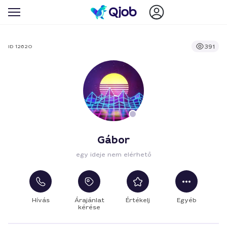
391
ID 12620
Gábor
egy ideje nem elérhető
Hívás
Árajánlat
Értékelj
Egyéb
kérése