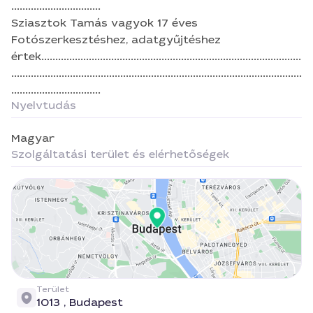
................................
Sziasztok Tamás vagyok 17 éves
Fotószerkesztéshez, adatgyűjtéshez
értek.............................................................................................
........................................................................................................
................................
Nyelvtudás
Magyar
Szolgáltatási terület és elérhetőségek
Terület
1013 ,
Budapest