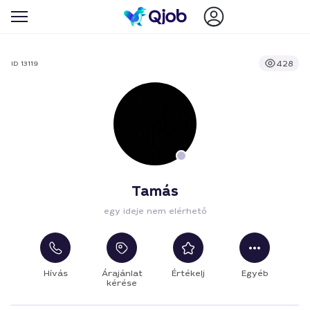
428
ID 13119
Tamás
egy ideje nem elérhető
Hívás
Árajánlat
Értékelj
Egyéb
kérése