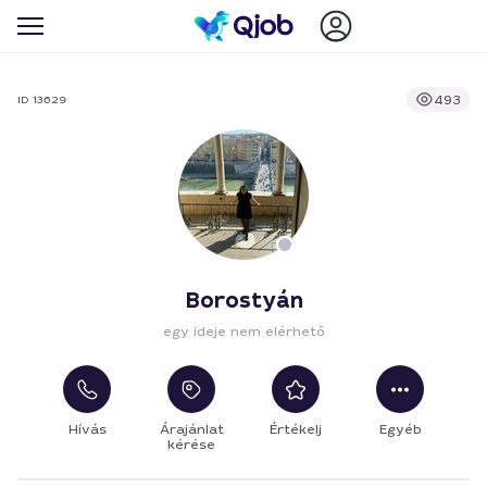
493
ID 13629
Borostyán
egy ideje nem elérhető
Hívás
Árajánlat
Értékelj
Egyéb
kérése