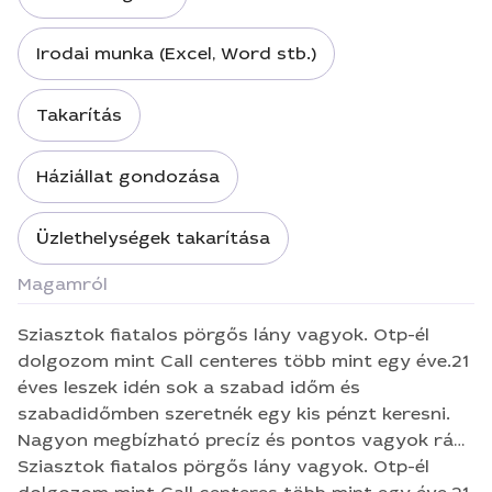
Irodai munka (Excel, Word stb.)
Takarítás
Háziállat gondozása
Üzlethelységek takarítása
Magamról
Sziasztok fiatalos pörgős lány vagyok. Otp-él
dolgozom mint Call centeres több mint egy éve.21
éves leszek idén sok a szabad időm és
szabadidőmben szeretnék egy kis pénzt keresni.
Nagyon megbízható precíz és pontos vagyok rám
mindig lehet számítani.Mosolygós talpraesett
Sziasztok fiatalos pörgős lány vagyok. Otp-él