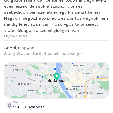
vidám kisugárzó személyiségem van .
dolgozom mint Call centeres több mint egy éve.21
éves leszek idén sok a szabad időm és
szabadidőmben szeretnék egy kis pénzt keresni.
Nagyon megbízható precíz és pontos vagyok rám
mindig lehet számítani.Mosolygós talpraesett
vidám kisugárzó személyiségem van .
Nyelvtudás
Angol,
Magyar
Szolgáltatási terület és elérhetőségek
Terület
1013 ,
Budapest