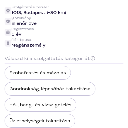
Szolgáltatási terület
1013,
Budapest (+30 km)
Igazolvány
Ellenőrizve
Regisztráció
6 év
Fiók típusa
Magánszemély
Válaszd ki a szolgáltatás kategóriát
Szobafestés és mázolás
Gondnokság, lépcsőház takarítása
Hő-, hang- és vízszigetelés
Üzlethelységek takarítása