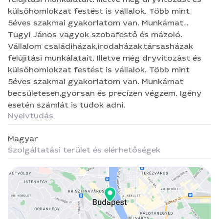
külsőhomlokzat festést is vállalok. Több mint
5éves szakmai gyakorlatom van. Munkámat
becsületesen,gyorsan és precízen végzem. Igény
Tugyi János vagyok szobafestő és mázoló.
esetén számlát is tudok adni.
Vállalom családiházak,irodaházak,társasházak
felújítási munkálatait. Illetve még dryvitozást és
külsőhomlokzat festést is vállalok. Több mint
5éves szakmai gyakorlatom van. Munkámat
becsületesen,gyorsan és precízen végzem. Igény
esetén számlát is tudok adni.
Nyelvtudás
Magyar
Szolgáltatási terület és elérhetőségek