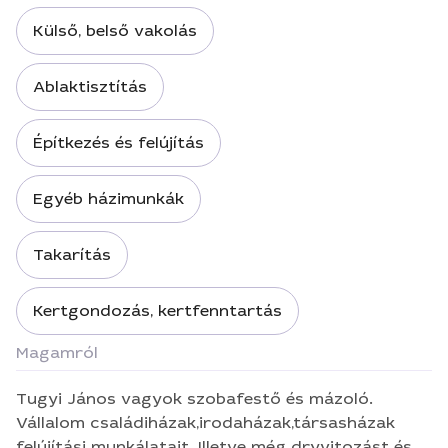
Külső, belső vakolás
Ablaktisztítás
Építkezés és felújítás
Egyéb házimunkák
Takarítás
Kertgondozás, kertfenntartás
Magamról
Tugyi János vagyok szobafestő és mázoló.
Vállalom családiházak,irodaházak,társasházak
felújítási munkálatait. Illetve még dryvitozást és