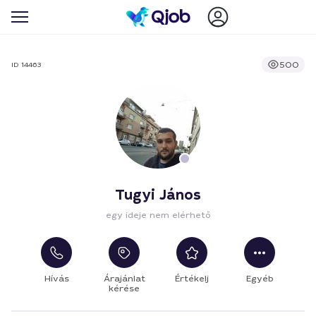
500
ID 14463
Tugyi János
egy ideje nem elérhető
Hívás
Árajánlat
Értékelj
Egyéb
kérése