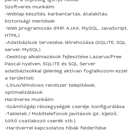
alkalmazások fejlesztése Lazarus/Free Pascal
Szoftveres munkáim:
nyelven, SQLITE és SQL Server adatbázisokkal
-Weblap készítés, karbantartás, átalakítás,
(jelenleg aktívan foglalkozom ezzel a területtel) -
biztonsági mentések
Linux/Windows rendszer telepítések,
-Web programozás (PHP, AJAX, MySQL, JavaScript,
optimalizálások Hardveres munkáim: -Számítógép
HTML)
részegységek cseréje, konfigurálása -Tabletek /
-Adatbázisok tervezése, létrehozása (SQLITE, SQL
Mobiltelefonok javítások (pl.: kijelző, töltő
server, MySQL)
csatlakozó cserék stb.) -Hardverrel kapcsolatos
-Desktop alkalmazások fejlesztése Lazarus/Free
hibák felderítése Kérésre referenciát tudok
Pascal nyelven, SQLITE és SQL Server
küldeni!
adatbázisokkal (jelenleg aktívan foglalkozom ezzel
a területtel)
-Linux/Windows rendszer telepítések,
optimalizálások
Hardveres munkáim:
-Számítógép részegységek cseréje, konfigurálása
-Tabletek / Mobiltelefonok javítások (pl.: kijelző,
töltő csatlakozó cserék stb.)
-Hardverrel kapcsolatos hibák felderítése