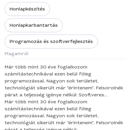
Honlapkészítés
Honlapkarbantartás
Programozás és szoftverfejlesztés
Magamról
Már több mint 30 éve foglalkozom
számítástechnikával ezen belül föleg
programozással. Nagyon sok területet,
technológiát sikerült már "érintenem". Felsorolnék
párat a teljesség igénye nélkül: Szoftveres
munkáim: -Weblap készítés, karbantartás,
Már több mint 30 éve foglalkozom
átalakítás, biztonsági mentések -Web
számítástechnikával ezen belül föleg
programozás (PHP, AJAX, MySQL, JavaScript,
programozással. Nagyon sok területet,
HTML) -Adatbázisok tervezése, létrehozása
technológiát sikerült már "érintenem". Felsorolnék
(SQLITE, SQL server, MySQL) -Desktop
párat a teljesség igénye nélkül: