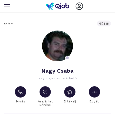
518
ID 1574
Nagy Csaba
egy ideje nem elérhető
Hívás
Árajánlat
Értékelj
Egyéb
kérése