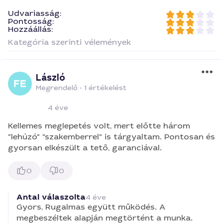
Udvariasság:
Pontosság:
Hozzáállás:
Kategória szerinti vélemények
László
Megrendelő
•
1 értékelést
4 éve
Kellemes meglepetés volt, mert előtte három
"lehúzó" "szakemberrel" is tárgyaltam. Pontosan és
gyorsan elkészült a tető, garanciával.
0
0
Antal válaszolta
4 éve
Gyors, Rugalmas együtt működés. A
megbeszéltek alapján megtörtént a munka.