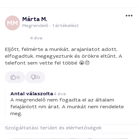
Márta M.
Megrendelő
•
1 értékelést
4 éve
Eljőtt, felmérte a munkát, arajanlatot adott,
elfogadtuk, megegyeztunk és örökre eltűnt. A
telefont sem vette fel többé 😭😞
0
0
Antal válaszolta
4 éve
A megrendelő nem fogadta el az általam
felajánlott nm árat. A munkát nem rendelete
meg.
Szolgáltatási terület és elérhetőségek