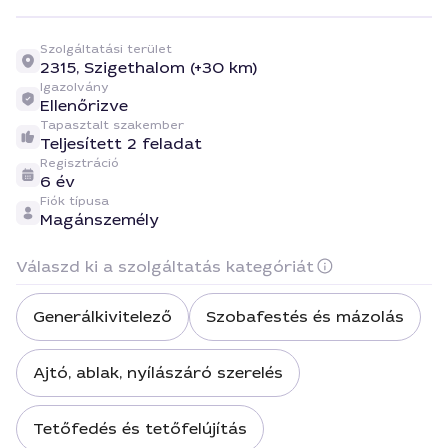
Szolgáltatási terület
2315,
Szigethalom (+30 km)
Igazolvány
Ellenőrizve
Tapasztalt szakember
Teljesített 2 feladat
Regisztráció
6 év
Fiók típusa
Magánszemély
Válaszd ki a szolgáltatás kategóriát
Generálkivitelező
Szobafestés és mázolás
Ajtó, ablak, nyílászáró szerelés
Tetőfedés és tetőfelújítás