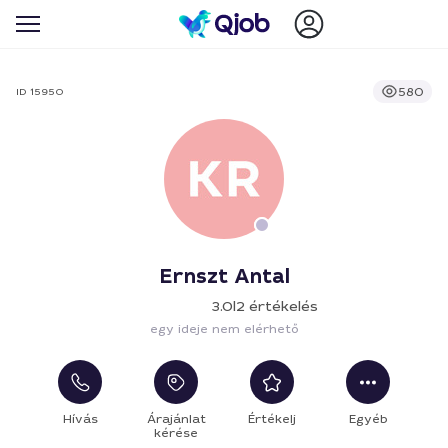
580
ID 15950
Ernszt Antal
3.0
|
2 értékelés
egy ideje nem elérhető
Hívás
Árajánlat
Értékelj
Egyéb
kérése