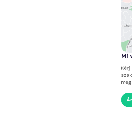
Mi 
Kérj
szak
megb
Ár