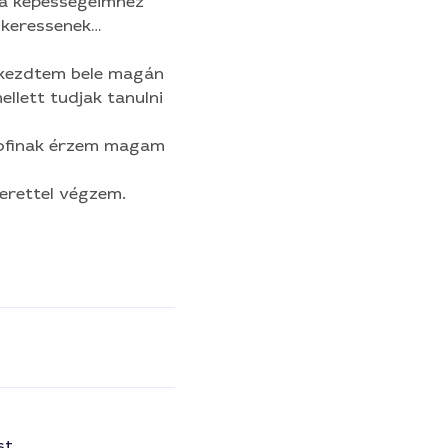
 kezdtem bele magán
llett tudjak tanulni
profinak érzem magam
erettel végzem.
st