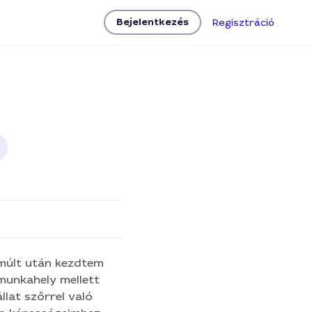
Bejelentkezés
Regisztráció
Próbavásárlás
múlt után kezdtem
munkahely mellett