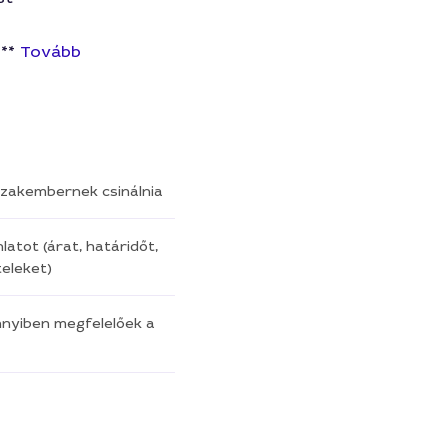
 **
Tovább
a szakembernek csinálnia
latot (árat, határidőt,
eleket)
nnyiben megfelelőek a