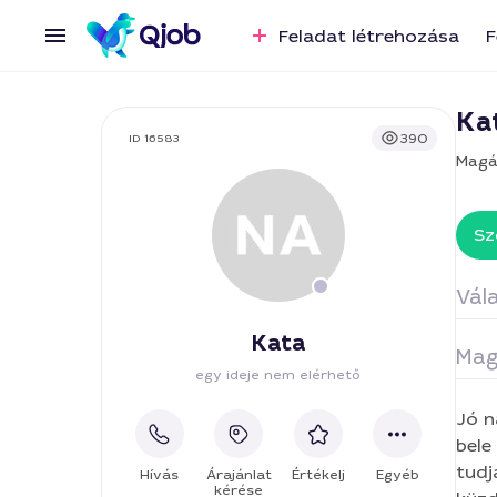
Feladat létrehozása
F
Ka
390
ID 16583
Magá
Sz
Vála
Kata
Mag
Ta
egy ideje nem elérhető
Jó n
Pr
bele
tudjak t
Hívás
Árajánlat
Értékelj
Egyéb
kérése