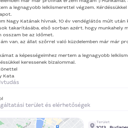
lemben már már profinak érzem magam :) Munkámat a képességeimhez
 a legnagyobb lelkiismerettel végzem. Kérdéssükkel keressenek
apot.
bizalommal. Köszönettel Nagy Kata
m Nagy Katának hívnak, 10 év vendéglátós múlt után
sok takarításába, első sorban azért, hogy munkahely me
n osszam be az időmet.
cám van, az állat szőrrel való küzdelemben már már 
ámat a képességeimhez mertem a legnagyobb lelkiism
éssükkel keressenek bizalommal.
önettel
y Kata
lvtudás
ol
gáltatási terület és elérhetőségek
Terület
1013 ,
Budape