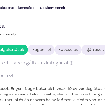
eladatok keresése
Szakemberek
ta
nszemély
olgáltatások
Magamról
Kapcsolat
Ajánlások
szd ki a szolgáltatás kategóriát
amról
karítás
Üzlethelységek takarítása
Ablaktisztítás
apot. Engem Nagy Katának hívnak, 10 év vendéglátós 
omóter
Hostess
 magán lakások takarításába, első sorban azért, hogy 
anulni és én osszam be az időmet. 2 cicám van, az állat szőrrel való