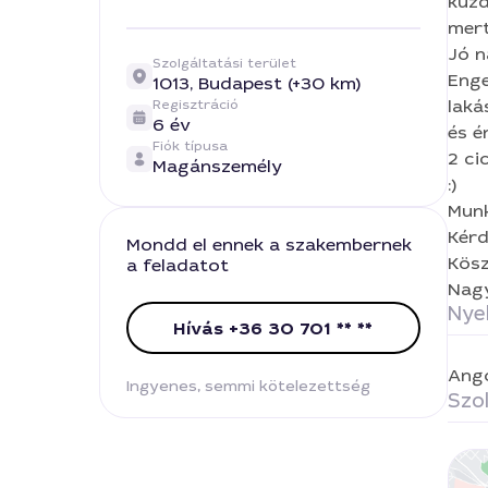
küzde
mertem
Jó n
Szolgáltatási terület
Enge
1013,
Budapest (+30 km)
laká
Regisztráció
6 év
és é
Fiók típusa
2 ci
Magánszemély
:)
Munk
Kérd
Mondd el ennek a szakembernek
Kösz
a feladatot
Nag
Nye
Hívás +36 30 701 ** **
Ang
Ingyenes, semmi kötelezettség
Szol