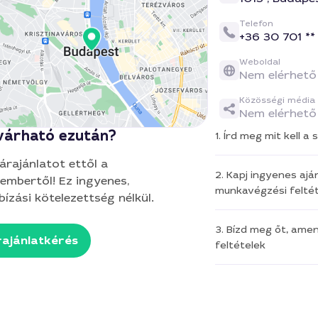
Telefon
+36 30 701 **
Weboldal
Nem elérhető
Közösségi média
Nem elérhető
várható ezután?
1. Írd meg mit kell 
 árajánlatot ettől a
2. Kapj ingyenes aján
embertől! Ez ingyenes,
munkavégzési feltét
ízási kötelezettség nélkül.
3. Bízd meg őt, ame
ajánlatkérés
feltételek