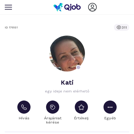
311
ID 17681
Kati
egy ideje nem elérhető
Hívás
Árajánlat
Értékelj
Egyéb
kérése