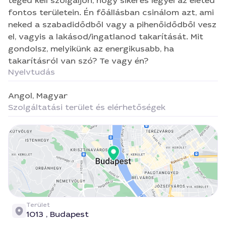
takarításról van szó? Te vagy én?
téged kell szolgáljon, hogy sikeres legyél az életed
fontos területein. Én főállásban csinálom azt, ami
neked a szabadidődből vagy a pihenőidődből vesz
el, vagyis a lakásod/ingatlanod takarítását. Mit
gondolsz, melyikünk az energikusabb, ha
takarításról van szó? Te vagy én?
Nyelvtudás
Angol,
Magyar
Szolgáltatási terület és elérhetőségek
Terület
1013 ,
Budapest