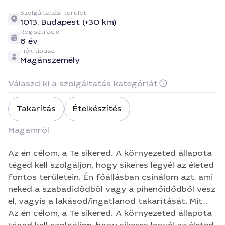
Szolgáltatási terület
1013,
Budapest (+30 km)
Regisztráció
6 év
Fiók típusa
Magánszemély
Válaszd ki a szolgáltatás kategóriát
Takarítás
Ételkészítés
Magamról
Az én célom, a Te sikered. A környezeted állapota
téged kell szolgáljon, hogy sikeres legyél az életed
fontos területein. Én főállásban csinálom azt, ami
neked a szabadidődből vagy a pihenőidődből vesz
el, vagyis a lakásod/ingatlanod takarítását. Mit
gondolsz, melyikünk az energikusabb, ha
Az én célom, a Te sikered. A környezeted állapota