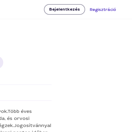
Bejelentkezés
Regisztráció
s, vasalás
végzek.Jogosítvánnyal