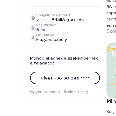
és s
50 é
tapa
Szolgáltatási terület
rend
2100,
Gödöllő (+30 km)
és s
Regisztráció
6 év
Szol
Fiók típusa
Magánszemély
Mondd el ennek a szakembernek
a feladatot
Hívás +36 30 348 ** **
Ingyenes, semmi kötelezettség
Mi 
Kérj