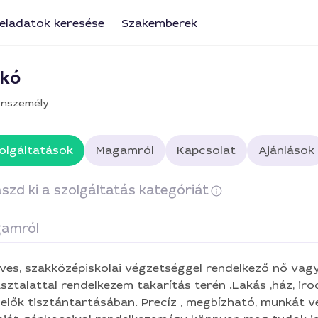
eladatok keresése
Szakemberek
ikó
nszemély
olgáltatások
Magamról
Kapcsolat
Ajánlások
szd ki a szolgáltatás kategóriát
amról
karítás
Üzlethelységek takarítása
Házvezetőnő, mosá
s, szakközépiskolai végzetséggel rendelkező nő vagyok.Több éves
ztalattal rendelkezem takarítás terén .Lakás ,ház, iroda, és orvosi
elők tisztántartásában. Precíz , megbízható, munkát 