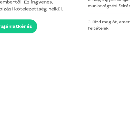
embertől! Ez ingyenes,
munkavégzési feltét
ízási kötelezettség nélkül.
3. Bízd meg őt, ame
ajánlatkérés
feltételek