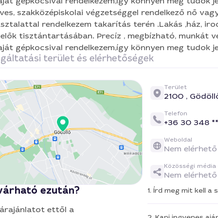
aját gépkocsival rendelkezem,így könnyen meg tudok je
ves, szakközépiskolai végzetséggel rendelkező nő vag
sztalattal rendelkezem takarítás terén .Lakás ,ház, iro
elők tisztántartásában. Precíz , megbízható, munkát 
aját gépkocsival rendelkezem,így könnyen meg tudok je
gáltatási terület és elérhetőségek
Terület
2100 ,
Gödöll
Telefon
+36 30 348 **
Weboldal
Nem elérhető
Közösségi média
Nem elérhető
várható ezután?
1. Írd meg mit kell 
 árajánlatot ettől a
2. Kapj ingyenes aján