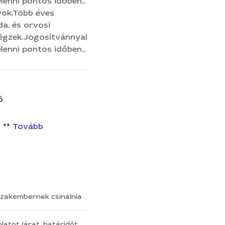
lenni pontos időben..
yok.Több éves
da, és orvosi
végzek.Jogosítvánnyal
lenni pontos időben..
ő
 **
Tovább
a szakembernek csinálnia
latot (árat, határidőt,