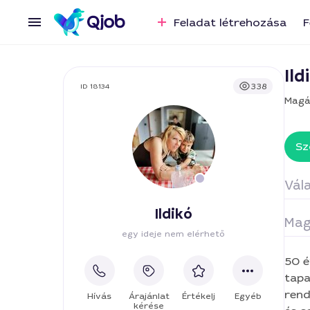
Feladat létrehozása
F
Ild
338
ID 18134
Magá
Sz
Vála
Ildikó
Mag
Ta
egy ideje nem elérhető
50 éve
tapas
rend
Hívás
Árajánlat
Értékelj
Egyéb
kérése