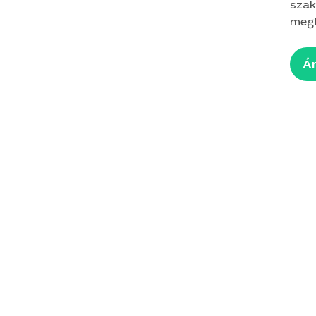
szak
megb
Ár