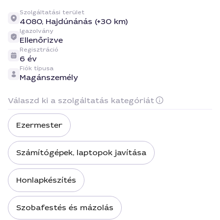
Szolgáltatási terület
4080,
Hajdúnánás (+30 km)
Igazolvány
Ellenőrizve
Regisztráció
6 év
Fiók típusa
Magánszemély
Válaszd ki a szolgáltatás kategóriát
Ezermester
Számítógépek, laptopok javítása
Honlapkészítés
Szobafestés és mázolás