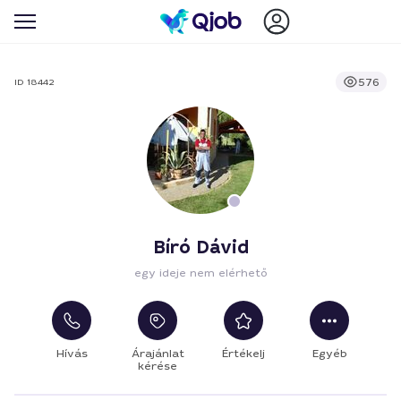
576
ID 18442
Bíró Dávid
egy ideje nem elérhető
Hívás
Árajánlat
Értékelj
Egyéb
kérése