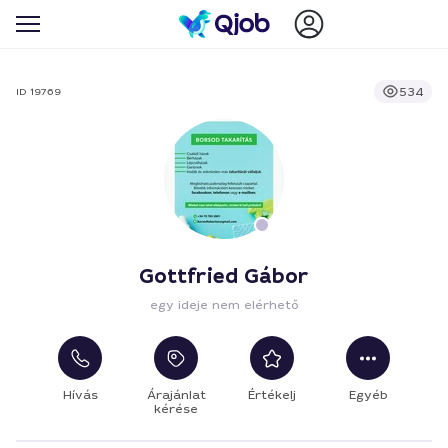
534
ID 19769
Gottfried Gábor
egy ideje nem elérhető
Hívás
Árajánlat
Értékelj
Egyéb
kérése