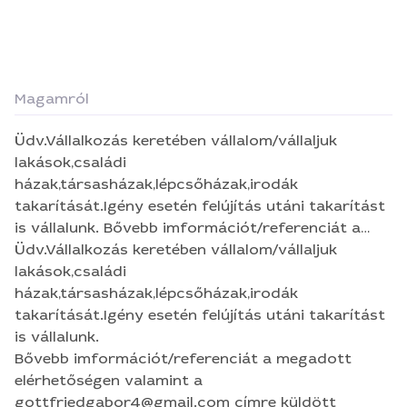
Magamról
Üdv.Vállalkozás keretében vállalom/vállaljuk
lakások,családi
házak,társasházak,lépcsőházak,irodák
takarítását.Igény esetén felújítás utáni takarítást
is vállalunk. Bővebb imformációt/referenciát a
megadott elérhetőségen valamint a
Üdv.Vállalkozás keretében vállalom/vállaljuk
gottfriedgabor4@gmail.com címre küldött
lakások,családi
emailen tudunk nyújtani. Igény esetén nemcsak
házak,társasházak,lépcsőházak,irodák
Borsod megyében. Tisztelettel Gabi 😊
takarítását.Igény esetén felújítás utáni takarítást
is vállalunk.
Bővebb imformációt/referenciát a megadott
elérhetőségen valamint a
gottfriedgabor4@gmail.com címre küldött