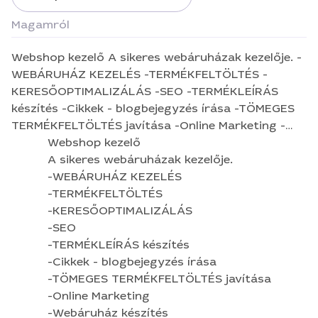
Magamról
​Webshop kezelő A sikeres webáruházak kezelője. -
WEBÁRUHÁZ KEZELÉS -TERMÉKFELTÖLTÉS -
KERESŐOPTIMALIZÁLÁS -SEO -TERMÉKLEÍRÁS
készítés -Cikkek - blogbejegyzés írása -TÖMEGES
TERMÉKFELTÖLTÉS javítása -Online Marketing -
Webáruház készítés -Közösségi média oldal
​Webshop kezelő
kezelés ​-INTÉZMÉNYI weboldalak
A sikeres webáruházak kezelője.
-ÖNKORMÁNYZATI honlapok kezelése -CÉGES
-WEBÁRUHÁZ KEZELÉS
HONLAP KARBANTARTÁS -Prezentációk -Logó
-TERMÉKFELTÖLTÉS
-KERESŐOPTIMALIZÁLÁS
-SEO
-TERMÉKLEÍRÁS készítés
-Cikkek - blogbejegyzés írása
-TÖMEGES TERMÉKFELTÖLTÉS javítása
-Online Marketing
-Webáruház készítés