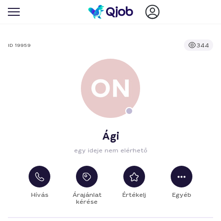
344
ID 19959
Ági
egy ideje nem elérhető
Hívás
Árajánlat
Értékelj
Egyéb
kérése