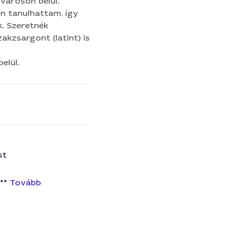
 a városon belül.
n tanulhattam, így
lás
k. Szeretnék
akzsargont (latint) is
at gondozása
elül.
st
 **
Tovább