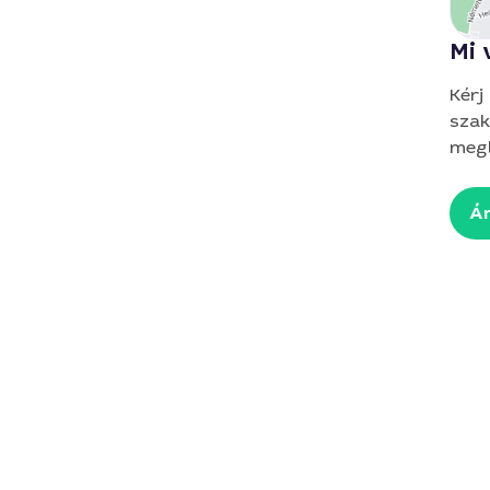
Mi 
Kérj
szak
megb
Ár