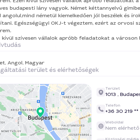
ismerem. Ezen kívül szívesen vállalok apróbb feladatokat
ves budapesti lány vagyok. Német kéttannyelvű gimibe
rdítás, tolmácsolás
Kézimunka, hobbi
Iskolai korrepetá
 angolul,mind németül kiemelkedően jól beszélek és íro
ítani. Egészségügyi OKJ-t végeztem, ezért az orvosi sz
lnőttképzések, továbbképzések
Nyelvoktatás
Háziáll
rem.
 kívül szívesen vállalok apróbb feladatokat a városon b
rtgondozás, kertfenntartás
lvtudás
et,
Angol,
Magyar
gáltatási terület és elérhetőségek
Terület
1013 ,
Budape
Telefon
+36 30 219 **
Weboldal
Nem elérhető
Közösségi média