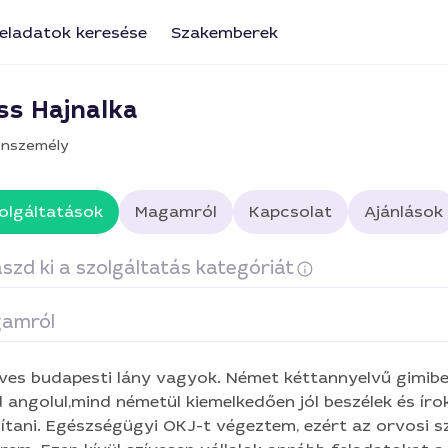
eladatok keresése
Szakemberek
ss Hajnalka
nszemély
olgáltatások
Magamról
Kapcsolat
Ajánlások
szd ki a szolgáltatás kategóriát
amról
iklis futár
Gyermekfelügyelet, babysitter
Szövegírás,
ves budapesti lány vagyok. Német kéttannyelvű gimibe
ternetes kutatás, adatgyűjtés
Irodai munka (Excel, Word st
 angolul,mind németül kiemelkedően jól beszélek és íro
ítani. Egészségügyi OKJ-t végeztem, ezért az orvosi sz
ezentáció készítése
Reklámanyagok terjesztése
Host