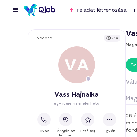
Feladat létrehozása
F
Va
419
ID 20050
Magá
Sz
Vála
Vass Hajnalka
Mag
Bic
egy ideje nem elérhető
26 é
In
mind
ford
Hívás
Árajánlat
Értékelj
Egyéb
Pr
kérése