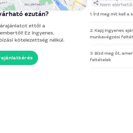
Nem elérhető
várható ezután?
1. Írd meg mit kell 
 árajánlatot ettől a
2. Kapj ingyenes aján
embertől! Ez ingyenes,
munkavégzési feltét
ízási kötelezettség nélkül.
3. Bízd meg őt, ame
ajánlatkérés
feltételek