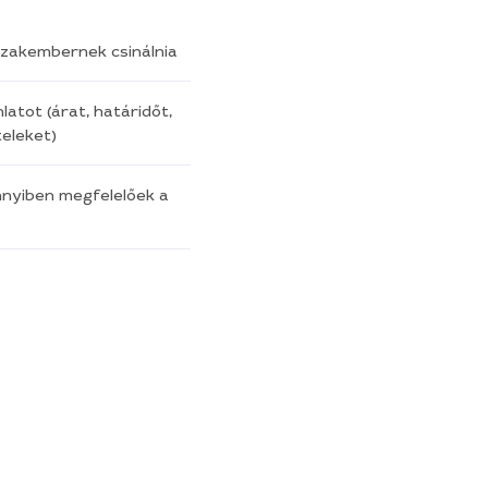
a szakembernek csinálnia
latot (árat, határidőt,
eleket)
nnyiben megfelelőek a