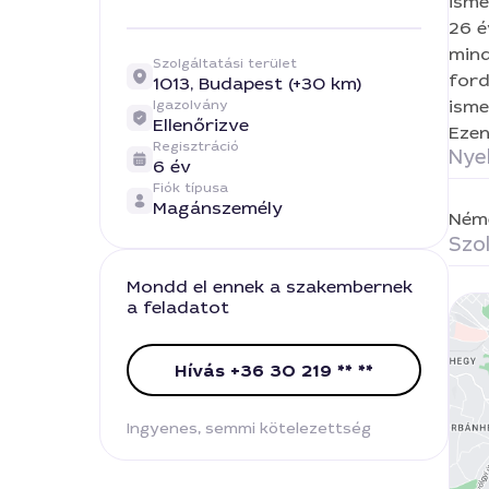
26 é
Fo
mind
Szolgáltatási terület
ford
1013,
Budapest (+30 km)
Fe
isme
Igazolvány
Ellenőrizve
Ezen
Ke
Regisztráció
Nye
6 év
Fiók típusa
Magánszemély
Ném
Szol
Mondd el ennek a szakembernek
a feladatot
Hívás +36 30 219 ** **
Ingyenes, semmi kötelezettség