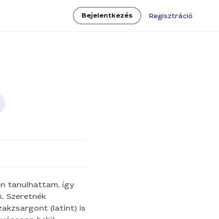
Bejelentkezés
Regisztráció
 szövegszerkesztés
n tanulhattam, így
b.)
k. Szeretnék
akzsargont (latint) is
ess