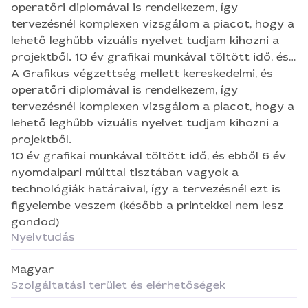
operatőri diplomával is rendelkezem, így
tervezésnél komplexen vizsgálom a piacot, hogy a
lehető leghűbb vizuális nyelvet tudjam kihozni a
projektből. 10 év grafikai munkával töltött idő, és
ebből 6 év nyomdaipari múlttal tisztában vagyok
A Grafikus végzettség mellett kereskedelmi, és
a technológiák határaival, így a tervezésnél ezt is
operatőri diplomával is rendelkezem, így
figyelembe veszem (később a printekkel nem lesz
tervezésnél komplexen vizsgálom a piacot, hogy a
gondod)
lehető leghűbb vizuális nyelvet tudjam kihozni a
projektből.
10 év grafikai munkával töltött idő, és ebből 6 év
nyomdaipari múlttal tisztában vagyok a
technológiák határaival, így a tervezésnél ezt is
figyelembe veszem (később a printekkel nem lesz
gondod)
Nyelvtudás
Magyar
Szolgáltatási terület és elérhetőségek