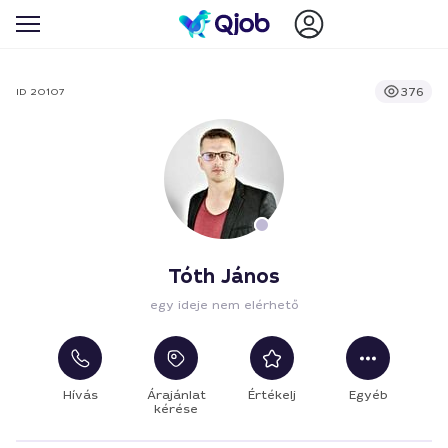
376
ID 20107
Tóth János
egy ideje nem elérhető
Hívás
Árajánlat
Értékelj
Egyéb
kérése