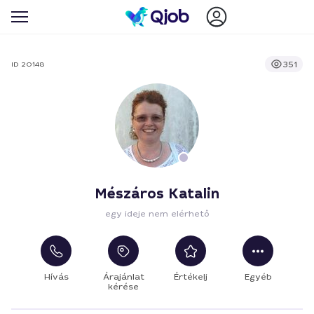
351
ID 20148
Mészáros Katalin
egy ideje nem elérhető
Hívás
Árajánlat
Értékelj
Egyéb
kérése