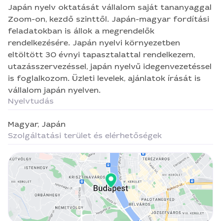
utazásszervezéssel, japán nyelvű idegenvezetéssel
Japán nyelv oktatását vállalom saját tananyaggal
is foglalkozom. Üzleti levelek, ajánlatok írását is
Zoom-on, kezdő szinttől. Japán-magyar fordítási
vállalom japán nyelven.
feladatokban is állok a megrendelők
rendelkezésére. Japán nyelvi környezetben
eltöltött 30 évnyi tapasztalattal rendelkezem,
utazásszervezéssel, japán nyelvű idegenvezetéssel
is foglalkozom. Üzleti levelek, ajánlatok írását is
vállalom japán nyelven.
Nyelvtudás
Magyar,
Japán
Szolgáltatási terület és elérhetőségek