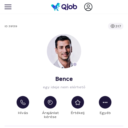
317
ID 39139
Bence
egy ideje nem elérhető
Hívás
Árajánlat
Értékelj
Egyéb
kérése