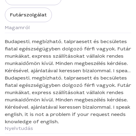
Futárszolgálat
Magamról
Budapesti, megbízható, talpraesett és becsületes
fiatal egészségügyben dolgozó férfi vagyok. Futár
munkákat, express szállításokat vállalok rendes
munkaidőmön kívül. Minden megbeszélés kérdése.
Kérésével, ajánlatával keressen bizalommal. I speak
english, it is not a problem if your request needs
Budapesti, megbízható, talpraesett és becsületes
knowledge of english.
fiatal egészségügyben dolgozó férfi vagyok. Futár
munkákat, express szállításokat vállalok rendes
munkaidőmön kívül. Minden megbeszélés kérdése.
Kérésével, ajánlatával keressen bizalommal. I speak
english, it is not a problem if your request needs
knowledge of english.
Nyelvtudás