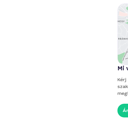
Mi 
Kérj
szak
megb
Ár