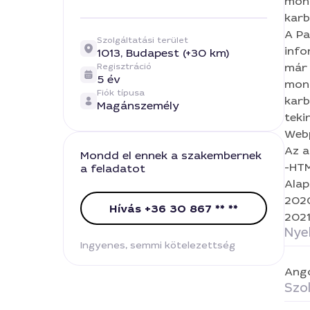
mond
karb
Eg
teki
A Pa
Szolgáltatási terület
aláb
info
1013,
Budapest (+30 km)
Pr
LUA,
már 
Regisztráció
5 év
Dece
mond
Fiók típusa
KIFÜ
karb
Magánszemély
teki
Web
Az a
Mondd el ennek a szakembernek
-HTM
a feladatot
Alap
2020
Hívás +36 30 867 ** **
2021
Nye
Ingyenes, semmi kötelezettség
Ang
Szol