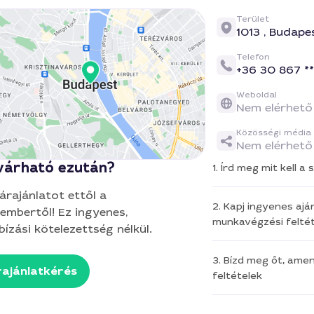
Terület
1013 ,
Budape
Telefon
+36 30 867 **
Weboldal
Nem elérhető
Közösségi média
Nem elérhető
várható ezután?
1. Írd meg mit kell 
 árajánlatot ettől a
2. Kapj ingyenes aján
embertől! Ez ingyenes,
munkavégzési feltét
ízási kötelezettség nélkül.
3. Bízd meg őt, ame
ajánlatkérés
feltételek