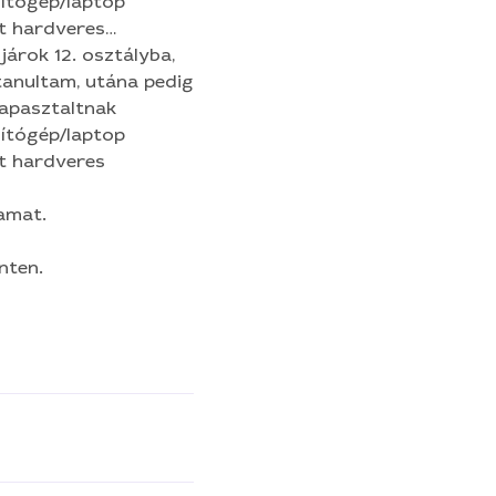
ítógép/laptop
t hardveres
Honlapkarbantartás
épzem magamat. Az
járok 12. osztályba,
ript/Jquery, PhP,
tanultam, utána pedig
ben. 2020.
tapasztaltnak
- Szeptemberig a
ítógép/laptop
t hardveres
amat.
nten.