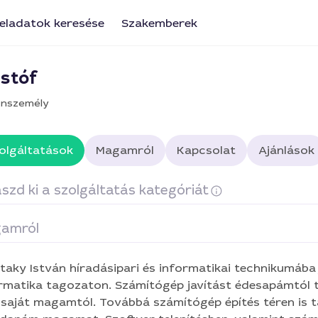
eladatok keresése
Szakemberek
istóf
nszemély
olgáltatások
Magamról
Kapcsolat
Ajánlások
szd ki a szolgáltatás kategóriát
amról
ámítógépek, laptopok javítása
Windows, Linux telepítése
taky István híradásipari és informatikai technikumába 
ernetbeállítás, Wi-Fi
Alkatrészek javítása, cseréje
rmatika tagozaton. Számítógép javítást édesapámtól 
saját magamtól. Továbbá számítógép építés téren is 
kennerek, nyomtatók üzembe helyezése, szervizelése
Tan