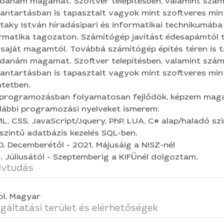
anám magamat. Szoftver telepítésben, valamint szám
antartásban is tapasztalt vagyok mint szoftveres min
yéb számítógép szerviz szolgáltatások
Honlapkészítés
ntetben. Webprogramozásban folyamatosan fejlődök, k
taky István híradásipari és informatikai technikumába 
bi programozási nyelveket ismerem: -HTML, CSS, JavaSc
rmatika tagozaton. Számítógép javítást édesapámtól 
ogramozás és szoftverfejlesztés
Applikációfejlesztés
 C# alap/haladó szinten. Alapszintű adatbázis kezelés SQL-
saját magamtól. Továbbá számítógép építés téren is 
mberétől - 2021. Májusáig a NISZ-nél 2021. Júliusától 
anám magamat. Szoftver telepítésben, valamint szám
nél dolgoztam.
antartásban is tapasztalt vagyok mint szoftveres min
ntetben.
programozásban folyamatosan fejlődök, képzem mag
lábbi programozási nyelveket ismerem:
L, CSS, JavaScript/Jquery, PhP, LUA, C# alap/haladó szi
szintű adatbázis kezelés SQL-ben.
. Decemberétől - 2021. Májusáig a NISZ-nél
. Júliusától - Szeptemberig a KIFÜnél dolgoztam.
lvtudás
ol,
Magyar
gáltatási terület és elérhetőségek