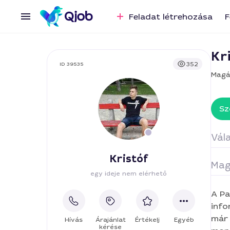
Feladat létrehozása
F
Kr
352
ID 39535
Magá
Sz
Vála
Kristóf
Mag
Sz
egy ideje nem elérhető
A Pa
Int
info
már 
Hívás
Árajánlat
Értékelj
Egyéb
Sz
kérése