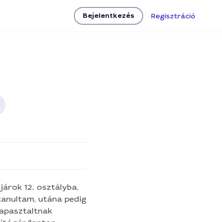
Bejelentkezés
Regisztráció
Vírus eltávolítása
járok 12. osztályba,
tanultam, utána pedig
tapasztaltnak
ácsadás és képzés