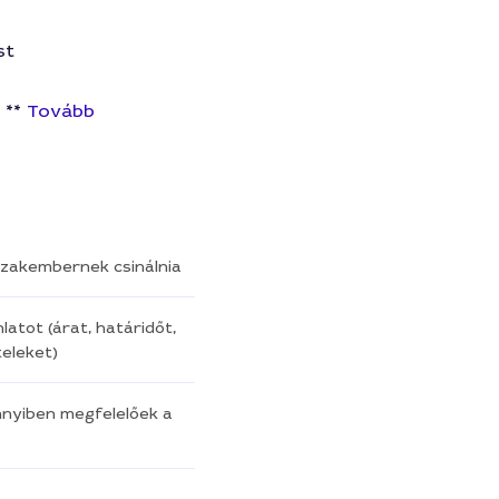
st
 **
Tovább
a szakembernek csinálnia
latot (árat, határidőt,
eleket)
nnyiben megfelelőek a