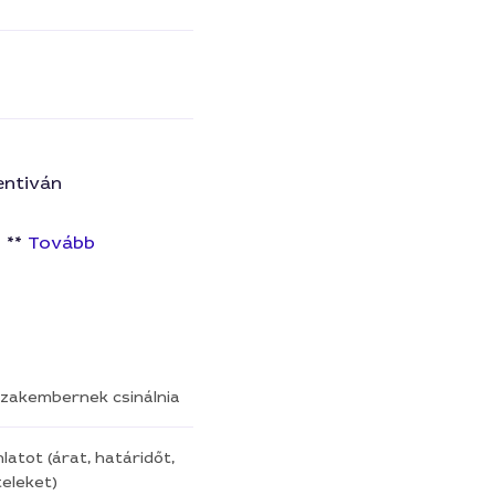
zentiván
 **
Tovább
a szakembernek csinálnia
latot (árat, határidőt,
eleket)