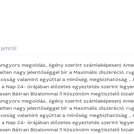
amról
megoldás,, (Igény szerint számlaképesen) Amennyiben Önnél
séggel bír a Maximális diszkréció, rugalmasság, gyors-
sság valamint egyúttal a minőség, megbízhatóság ,, Állok rendelkezésére
 a Nap 24- órájában előzetes egyeztetés szerint legyen 
tran Bizalommal !! Köszönöm megtisztelő bizalmukat! Tisztelettel:
b Tamás
megoldás,, (Igény szerint számlaképesen) Amennyiben Önnél
séggel bír a Maximális diszkréció, rugalmasság, gyors-
sság valamint egyúttal a minőség, megbízhatóság ,, Állok rendelkezésére
 a Nap 24- órájában előzetes egyeztetés szerint legyen 
tran Bizalommal !! Köszönöm megtisztelő bizalmukat! Tisztelettel: