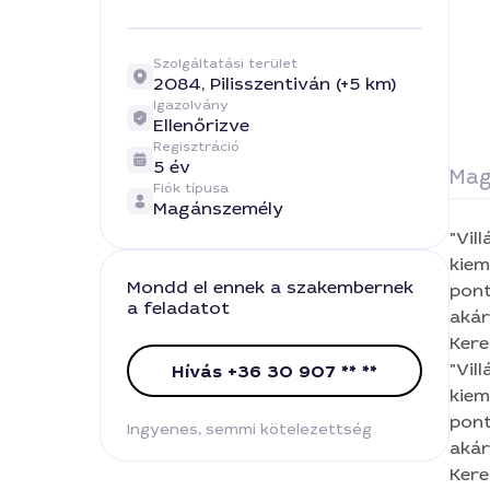
Szolgáltatási terület
2084,
Pilisszentiván (+5 km)
Igazolvány
Ellenőrizve
Regisztráció
5 év
Mag
Fiók típusa
Magánszemély
"Villámgyors 
kiemelten nagy jelentő
Mondd el ennek a szakembernek
ponto
a feladatot
akár
Keressen Bá
Sar
"Villámgyors 
Hívás +36 30 907 ** **
kiemelten nagy jelentő
ponto
Ingyenes, semmi kötelezettség
akár
Keressen Bá