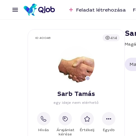
Feladat létrehozása
F
Sa
414
ID 40046
Magá
Ma
Sarb Tamás
egy ideje nem elérhető
Hívás
Árajánlat
Értékelj
Egyéb
kérése