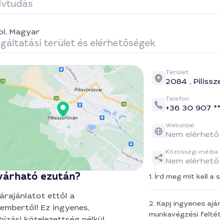
lvtudás
b Tamás
ol,
Magyar
gáltatási terület és elérhetőségek
Terület
2084 ,
Piliss
Telefon
+36 30 907 **
Weboldal
Nem elérhető
Közösségi média
Nem elérhető
várható ezután?
1. Írd meg mit kell 
 árajánlatot ettől a
2. Kapj ingyenes aján
embertől! Ez ingyenes,
munkavégzési feltét
ízási kötelezettség nélkül.