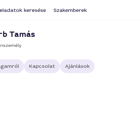
eladatok keresése
Szakemberek
rb Tamás
nszemély
gamról
Kapcsolat
Ajánlások