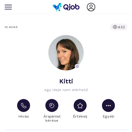
432
ID 4085
Kitti
egy ideje nem elérhető
Hívás
Árajánlat
Értékelj
Egyéb
kérése