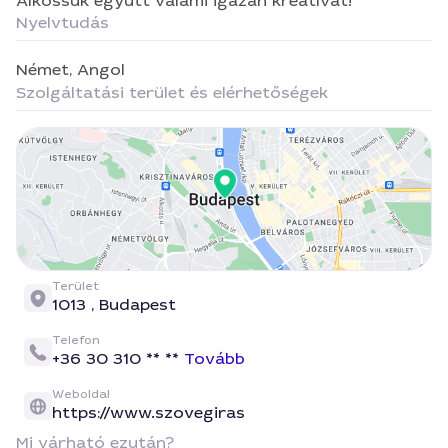
Alkossuk együtt valami igazán kreatívat!
Nyelvtudás
Német,
Angol
Szolgáltatási terület és elérhetőségek
Terület
1013 ,
Budapest
Telefon
+36 30 310 ** **
Tovább
Weboldal
https://www.szovegiras
Mi várható ezután?