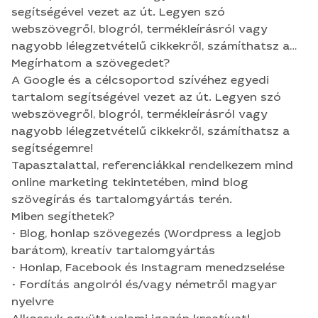
segítségével vezet az út. Legyen szó
webszövegről, blogról, termékleírásról vagy
nagyobb lélegzetvételű cikkekről, számíthatsz a
segítségemre! Tapasztalattal, referenciákkal
Megírhatom a szövegedet?
rendelkezem mind online marketing tekintetében,
A Google és a célcsoportod szívéhez egyedi
mind blog szövegírás és tartalomgyártás terén.
tartalom segítségével vezet az út. Legyen szó
Miben segíthetek? • Blog, honlap szövegezés
webszövegről, blogról, termékleírásról vagy
(Wordpress a legjob barátom), kreatív
nagyobb lélegzetvételű cikkekről, számíthatsz a
tartalomgyártás • Honlap, Facebook és Instagram
segítségemre!
menedzselése • Fordítás angolról és/vagy
Tapasztalattal, referenciákkal rendelkezem mind
németről magyar nyelvre Alkossuk együtt valami
online marketing tekintetében, mind blog
igazán kreatívat!
szövegírás és tartalomgyártás terén.
Miben segíthetek?
• Blog, honlap szövegezés (Wordpress a legjob
barátom), kreatív tartalomgyártás
• Honlap, Facebook és Instagram menedzselése
• Fordítás angolról és/vagy németről magyar
nyelvre