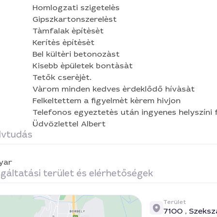
Homlogzati szigetelès
Gipszkartonszerelèst
Tàmfalak èpítèsèt
Kerítès èpítèsèt
Bel kültèri betonozàst
Kisebb èpületek bontàsàt
Tetők cserèjèt.
Vàrom minden kedves èrdeklődő hívàsàt
Felkeltettem a figyelmèt kèrem hivjon
Telefonos egyeztetès után ingyenes helyszíni 
Üdvözlettel Albert
lvtudás
yar
gáltatási terület és elérhetőségek
Terület
7100 ,
Szeksz