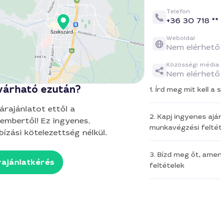
Telefon
+36 30 718 **
Weboldal
Nem elérhető
Közösségi média
Nem elérhető
várható ezután?
1. Írd meg mit kell 
 árajánlatot ettől a
2. Kapj ingyenes aján
embertől! Ez ingyenes,
munkavégzési feltét
ízási kötelezettség nélkül.
3. Bízd meg őt, ame
ajánlatkérés
feltételek