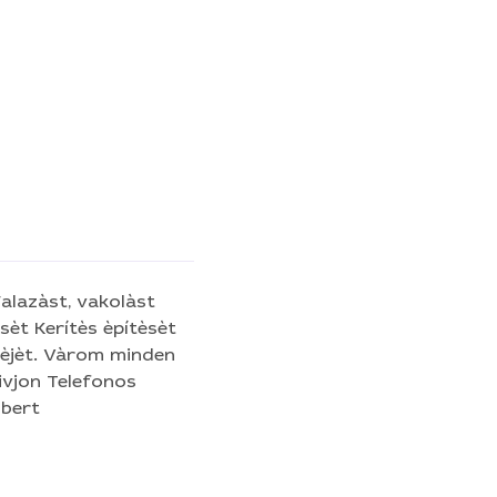
èt Kerítès èpítèsèt
minden
özlettel Albert