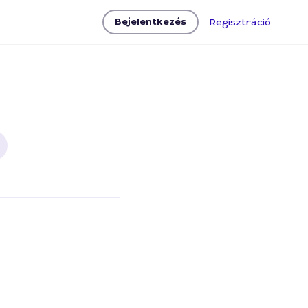
Bejelentkezés
Regisztráció
hang- és vízszigetelés