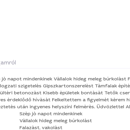
amról
t mindenkinek Vàllalok hideg meleg búrkolàst Falazàst, vakolàst
ogzati szigetelès Gipszkartonszerelèst Tàmfalak èpítès
ültèri betonozàst Kisebb èpületek bontàsàt Tetők cserèjèt. Vàrom 
rdeklődő hívàsàt Felkeltettem a figyelmèt kèrem hivjon Telefonos
egyeztetès után ingyenes helyszíni felmèrès. Üdv
Szèp jò napot mindenkinek
Vàllalok hideg meleg búrkolàst
Falazàst, vakolàst