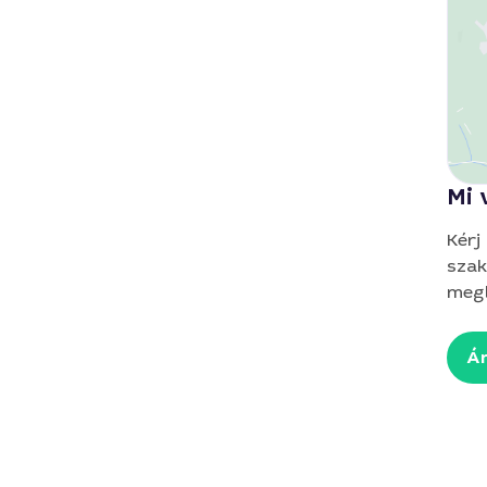
Mi 
Kérj
szak
megb
Ár