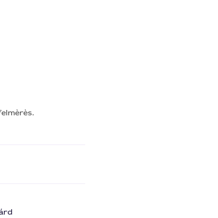
felmèrès.
árd