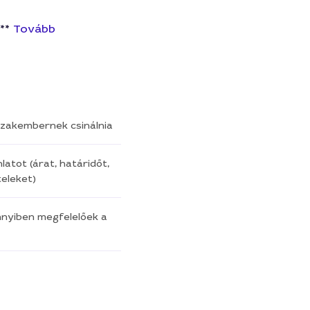
 **
Tovább
a szakembernek csinálnia
latot (árat, határidőt,
eleket)
nnyiben megfelelőek a