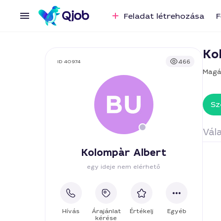
Feladat létrehozása
F
Ko
466
ID 40974
Magá
Sz
Vála
Kolompàr Albert
Kő
egy ideje nem elérhető
Kü
Hívás
Árajánlat
Értékelj
Egyéb
kérése