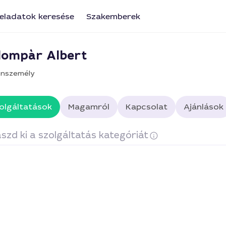
eladatok keresése
Szakemberek
lompàr Albert
nszemély
olgáltatások
Magamról
Kapcsolat
Ajánlások
szd ki a szolgáltatás kategóriát
műves szolgáltatások
Tetőfedés és tetőfelújítás
Hő-, 
lső, belső vakolás
Út- és járdaépítés, térkövezés