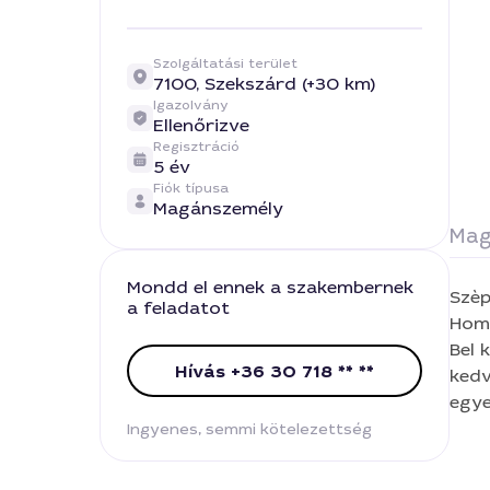
Szolgáltatási terület
7100,
Szekszárd (+30 km)
Igazolvány
Ellenőrizve
Regisztráció
5 év
Fiók típusa
Magánszemély
Mag
Mondd el ennek a szakembernek
Szèp jò napo
a feladatot
Homl
Bel k
Hívás +36 30 718 ** **
kedves è
Ingyenes, semmi kötelezettség